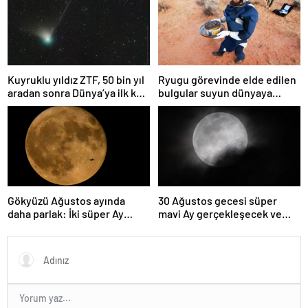
Kuyruklu yıldız ZTF, 50 bin yıl
Ryugu görevinde elde edilen
aradan sonra Dünya’ya ilk kez
bulgular suyun dünyaya
çok yaklaşacak
asteroitlerce getirilmiş
olabileceğini gösteriyor
Gökyüzü Ağustos ayında
30 Ağustos gecesi süper
daha parlak: İki süper Ay
mavi Ay gerçekleşecek ve
gözlemlenecek
aynı ayda ikinci kez dolunay
olacak