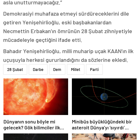
asla unutturmayacağız.”
Demokrasiyi muhafaza etmeyi sürdüreceklerini dile
getiren Yenişehirlioğlu, eski başbakanlardan
Necmettin Erbakan’ın ömrünün 28 Şubat zihniyetiyle
mücadeleyle geçtiğini ifade etti.
Bahadır Yenişehirlioğlu, milli muharip uçak KAAN’ın ilk
uçuşuyla herkesi gururlandığını da sözlerine ekledi.
28 Şubat
Darbe
Dem
Millet
Parti
Dünyanın sonu böyle mi
Minibüs büyüklüğündeki bir
gelecek? Gök bilimciler ilk
asteroit Dünya’yı ‘sıyırdı’
kez sönen yıldızın gezegeni
geçti
yutmasına tanık oldu