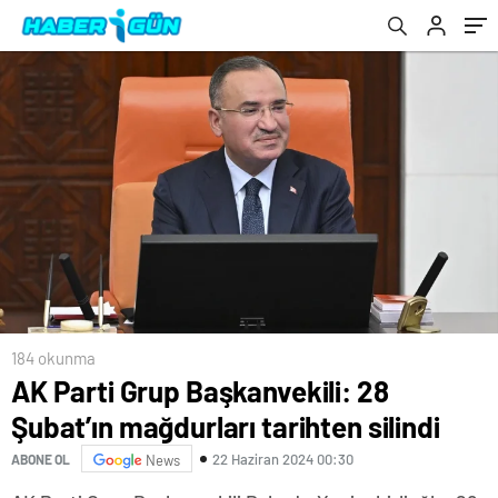
184 okunma
AK Parti Grup Başkanvekili: 28
Şubat’ın mağdurları tarihten silindi
22 Haziran 2024 00:30
ABONE OL
News