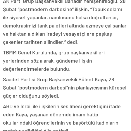
AK Parti Grup Başkanvekili Bahadır Yenişehirlioğlu, 28
Şubat “postmodern darbesine” ilişkin, “Topuk selamı
ile siyaset yapanlar, namlusunu halka doğrultanlar,
demokrasimizi tank paletleri altında ezmeye çalışanlar
ve halktan aldıkları iradeyi vesayetçilere peşkeş
çekenler tarihten silindiler.” dedi.
TBMM Genel Kurulunda, grup başkanvekilleri
yerlerinden söz alarak, gündeme ilişkin
değerlendirmelerde bulundu.
Saadet Partisi Grup Başkanvekili Bülent Kaya, 28
Şubat “postmodern darbesi”nin planlayıcısının küresel
güçler olduğunu söyledi.
ABD ve İsrail ile ilişkilerin kesilmesi gerektiğini ifade
eden Kaya, yaşanan dönemde imam hatip
okullarındaki öğrencilerinin ve başörtülü kadınların
mağdur edildiğini dile getirdi.