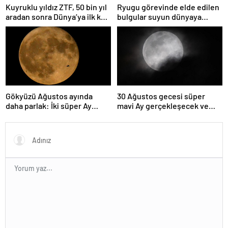
Kuyruklu yıldız ZTF, 50 bin yıl
Ryugu görevinde elde edilen
aradan sonra Dünya’ya ilk kez
bulgular suyun dünyaya
çok yaklaşacak
asteroitlerce getirilmiş
olabileceğini gösteriyor
Gökyüzü Ağustos ayında
30 Ağustos gecesi süper
daha parlak: İki süper Ay
mavi Ay gerçekleşecek ve
gözlemlenecek
aynı ayda ikinci kez dolunay
olacak