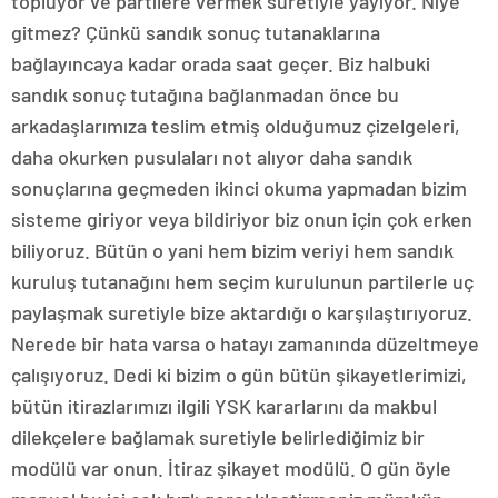
topluyor ve partilere vermek suretiyle yayıyor. Niye
gitmez? Çünkü sandık sonuç tutanaklarına
bağlayıncaya kadar orada saat geçer. Biz halbuki
sandık sonuç tutağına bağlanmadan önce bu
arkadaşlarımıza teslim etmiş olduğumuz çizelgeleri,
daha okurken pusulaları not alıyor daha sandık
sonuçlarına geçmeden ikinci okuma yapmadan bizim
sisteme giriyor veya bildiriyor biz onun için çok erken
biliyoruz. Bütün o yani hem bizim veriyi hem sandık
kuruluş tutanağını hem seçim kurulunun partilerle uç
paylaşmak suretiyle bize aktardığı o karşılaştırıyoruz.
Nerede bir hata varsa o hatayı zamanında düzeltmeye
çalışıyoruz. Dedi ki bizim o gün bütün şikayetlerimizi,
bütün itirazlarımızı ilgili YSK kararlarını da makbul
dilekçelere bağlamak suretiyle belirlediğimiz bir
modülü var onun. İtiraz şikayet modülü. O gün öyle