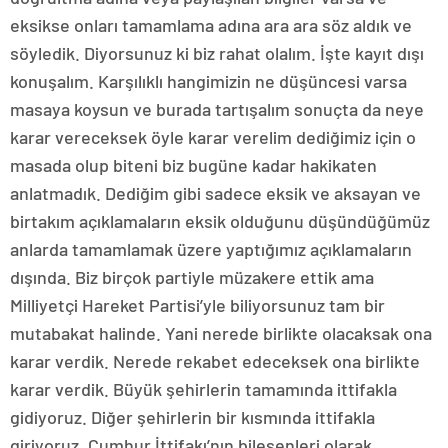
eksikse onları tamamlama adına ara ara söz aldık ve
söyledik. Diyorsunuz ki biz rahat olalım. İşte kayıt dışı
konuşalım. Karşılıklı hangimizin ne düşüncesi varsa
masaya koysun ve burada tartışalım sonuçta da neye
karar vereceksek öyle karar verelim dediğimiz için o
masada olup biteni biz bugüne kadar hakikaten
anlatmadık. Dediğim gibi sadece eksik ve aksayan ve
birtakım açıklamaların eksik olduğunu düşündüğümüz
anlarda tamamlamak üzere yaptığımız açıklamaların
dışında. Biz birçok partiyle müzakere ettik ama
Milliyetçi Hareket Partisi’yle biliyorsunuz tam bir
mutabakat halinde. Yani nerede birlikte olacaksak ona
karar verdik. Nerede rekabet edeceksek ona birlikte
karar verdik. Büyük şehirlerin tamamında ittifakla
gidiyoruz. Diğer şehirlerin bir kısmında ittifakla
giriyoruz. Cumhur İttifakı’nın bileşenleri olarak