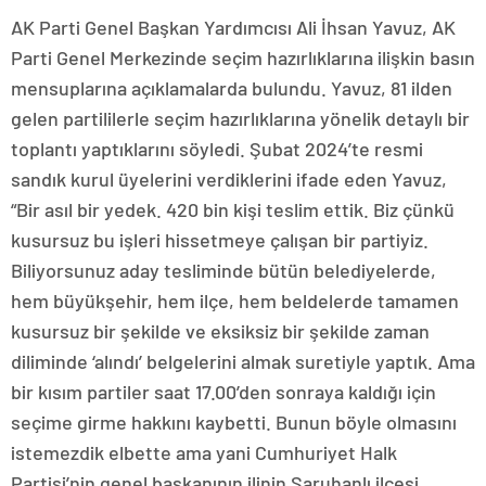
AK Parti Genel Başkan Yardımcısı Ali İhsan Yavuz, AK
Parti Genel Merkezinde seçim hazırlıklarına ilişkin basın
mensuplarına açıklamalarda bulundu. Yavuz, 81 ilden
gelen partililerle seçim hazırlıklarına yönelik detaylı bir
toplantı yaptıklarını söyledi. Şubat 2024’te resmi
sandık kurul üyelerini verdiklerini ifade eden Yavuz,
“Bir asıl bir yedek. 420 bin kişi teslim ettik. Biz çünkü
kusursuz bu işleri hissetmeye çalışan bir partiyiz.
Biliyorsunuz aday tesliminde bütün belediyelerde,
hem büyükşehir, hem ilçe, hem beldelerde tamamen
kusursuz bir şekilde ve eksiksiz bir şekilde zaman
diliminde ‘alındı’ belgelerini almak suretiyle yaptık. Ama
bir kısım partiler saat 17.00’den sonraya kaldığı için
seçime girme hakkını kaybetti. Bunun böyle olmasını
istemezdik elbette ama yani Cumhuriyet Halk
Partisi’nin genel başkanının ilinin Saruhanlı ilçesi