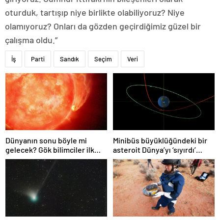
oturduk, tartışıp niye birlikte olabiliyoruz? Niye
olamıyoruz? Onları da gözden geçirdiğimiz güzel bir
çalışma oldu.”
İş
Parti
Sandık
Seçim
Veri
Dünyanın sonu böyle mi
Minibüs büyüklüğündeki bir
gelecek? Gök bilimciler ilk
asteroit Dünya’yı ‘sıyırdı’
kez sönen yıldızın gezegeni
geçti
yutmasına tanık oldu