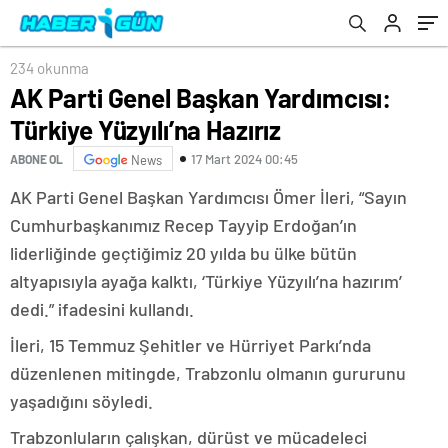
234 okunma
AK Parti Genel Başkan Yardımcısı:
Türkiye Yüzyılı’na Hazırız
17 Mart 2024 00:45
ABONE OL
News
AK Parti Genel Başkan Yardımcısı Ömer İleri, “Sayın
Cumhurbaşkanımız Recep Tayyip Erdoğan’ın
liderliğinde geçtiğimiz 20 yılda bu ülke bütün
altyapısıyla ayağa kalktı, ‘Türkiye Yüzyılı’na hazırım’
dedi.” ifadesini kullandı.
İleri, 15 Temmuz Şehitler ve Hürriyet Parkı’nda
düzenlenen mitingde, Trabzonlu olmanın gururunu
yaşadığını söyledi.
Trabzonluların çalışkan, dürüst ve mücadeleci