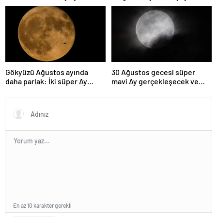
çok yaklaşacak
asteroitlerce getirilmiş
olabileceğini gösteriyor
Gökyüzü Ağustos ayında
30 Ağustos gecesi süper
daha parlak: İki süper Ay
mavi Ay gerçekleşecek ve
gözlemlenecek
aynı ayda ikinci kez dolunay
olacak
En az 10 karakter gerekli