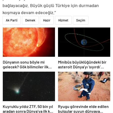
bağlayacağız. Büyük güçlü Türkiye için durmadan
koşmaya devam edeceğiz.”
Ak Parti
Demek
Hazır
Hizmet
Seçim
Dünyanın sonu böyle mi
Minibüs büyüklüğündeki bir
gelecek? Gök bilimciler ilk
asteroit Dünya’yı ‘sıyırdı’
kez sönen yıldızın gezegeni
geçti
yutmasına tanık oldu
Kuyruklu yıldız ZTF, 50 bin yıl
Ryugu görevinde elde edilen
aradan sonra Dünya’ya ilk kez
bulgular suyun dünyaya