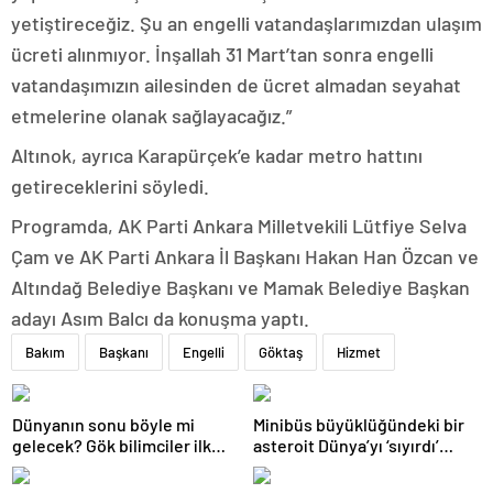
yetiştireceğiz. Şu an engelli vatandaşlarımızdan ulaşım
ücreti alınmıyor. İnşallah 31 Mart’tan sonra engelli
vatandaşımızın ailesinden de ücret almadan seyahat
etmelerine olanak sağlayacağız.”
Altınok, ayrıca Karapürçek’e kadar metro hattını
getireceklerini söyledi.
Programda, AK Parti Ankara Milletvekili Lütfiye Selva
Çam ve AK Parti Ankara İl Başkanı Hakan Han Özcan ve
Altındağ Belediye Başkanı ve Mamak Belediye Başkan
adayı Asım Balcı da konuşma yaptı.
Bakım
Başkanı
Engelli
Göktaş
Hizmet
Dünyanın sonu böyle mi
Minibüs büyüklüğündeki bir
gelecek? Gök bilimciler ilk
asteroit Dünya’yı ‘sıyırdı’
kez sönen yıldızın gezegeni
geçti
yutmasına tanık oldu