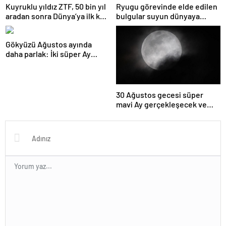
Kuyruklu yıldız ZTF, 50 bin yıl
Ryugu görevinde elde edilen
aradan sonra Dünya’ya ilk kez
bulgular suyun dünyaya
çok yaklaşacak
asteroitlerce getirilmiş
olabileceğini gösteriyor
Gökyüzü Ağustos ayında
daha parlak: İki süper Ay
gözlemlenecek
30 Ağustos gecesi süper
mavi Ay gerçekleşecek ve
aynı ayda ikinci kez dolunay
olacak