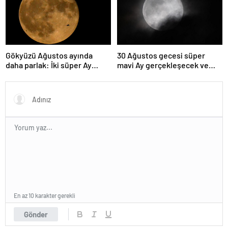
Gökyüzü Ağustos ayında
30 Ağustos gecesi süper
daha parlak: İki süper Ay
mavi Ay gerçekleşecek ve
gözlemlenecek
aynı ayda ikinci kez dolunay
olacak
En az 10 karakter gerekli
Gönder