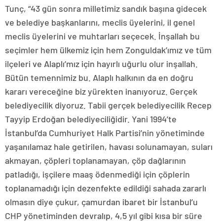
Tunç, “43 gün sonra milletimiz sandık başına gidecek
ve belediye başkanlarını, meclis üyelerini, il genel
meclis üyelerini ve muhtarları seçecek. İnşallah bu
seçimler hem ülkemiz için hem Zonguldak’ımız ve tüm
ilçeleri ve Alaplı’mız için hayırlı uğurlu olur inşallah.
Bütün temennimiz bu. Alaplı halkının da en doğru
kararı vereceğine biz yürekten inanıyoruz. Gerçek
belediyecilik diyoruz. Tabii gerçek belediyecilik Recep
Tayyip Erdoğan belediyeciliğidir. Yani 1994’te
İstanbul’da Cumhuriyet Halk Partisi’nin yönetiminde
yaşanılamaz hale getirilen, havası solunamayan, suları
akmayan, çöpleri toplanamayan, çöp dağlarının
patladığı, işçilere maaş ödenmediği için çöplerin
toplanamadığı için dezenfekte edildiği sahada zararlı
olmasın diye çukur, çamurdan ibaret bir İstanbul’u
CHP yönetiminden devralıp, 4,5 yıl gibi kısa bir süre