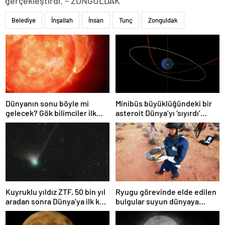
gerçekleştirdi. – ZONGULDAK
Belediye
İnşallah
İnsan
Tunç
Zonguldak
Dünyanın sonu böyle mi
Minibüs büyüklüğündeki bir
gelecek? Gök bilimciler ilk
asteroit Dünya’yı ‘sıyırdı’
kez sönen yıldızın gezegeni
geçti
yutmasına tanık oldu
Kuyruklu yıldız ZTF, 50 bin yıl
Ryugu görevinde elde edilen
aradan sonra Dünya’ya ilk kez
bulgular suyun dünyaya
çok yaklaşacak
asteroitlerce getirilmiş
olabileceğini gösteriyor