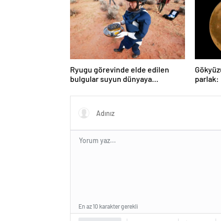
Ryugu görevinde elde edilen
Gökyüz
bulgular suyun dünyaya
parlak:
asteroitlerce getirilmiş
gözlem
olabileceğini gösteriyor
En az 10 karakter gerekli