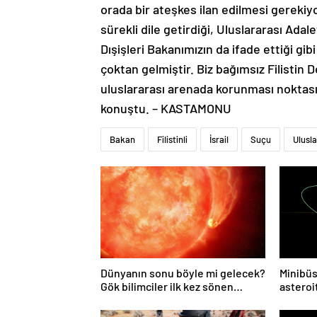
orada bir ateşkes ilan edilmesi gerekiyo
sürekli dile getirdiği, Uluslararası Ad
Dışişleri Bakanımızın da ifade ettiği gibi
çoktan gelmiştir. Biz bağımsız Filistin De
uluslararası arenada korunması noktas
konuştu. – KASTAMONU
Bakan
Filistinli
İsrail
Suçu
Ulusla
Dünyanın sonu böyle mi gelecek?
Minibüs
Gök bilimciler ilk kez sönen
asteroit
yıldızın gezegeni yutmasına tanık
oldu