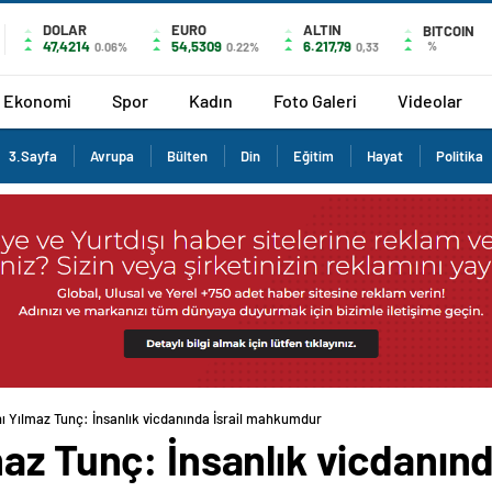
DOLAR
EURO
ALTIN
BITCOIN
47,4214
54,5309
6.217,79
%
0.06%
0.22%
0,33
Ekonomi
Spor
Kadın
Foto Galeri
Videolar
3.Sayfa
Avrupa
Bülten
Din
Eğitim
Hayat
Politika
ı Yılmaz Tunç: İnsanlık vicdanında İsrail mahkumdur
az Tunç: İnsanlık vicdanında