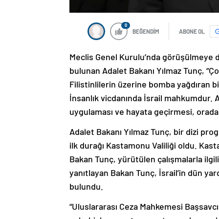
0
BEĞENDİM
ABONE OL
Meclis Genel Kurulu’nda görüşülmeye dev
bulunan Adalet Bakanı Yılmaz Tunç, “Çoc
Filistinlilerin üzerine bomba yağdıran b
İnsanlık vicdanında İsrail mahkumdur. A
uygulaması ve hayata geçirmesi, orada b
Adalet Bakanı Yılmaz Tunç, bir dizi pr
ilk durağı Kastamonu Valiliği oldu. Kas
Bakan Tunç, yürütülen çalışmalarla ilgil
yanıtlayan Bakan Tunç, İsrail’in dün yardı
bulundu.
“Uluslararası Ceza Mahkemesi Başsavcıs