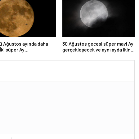
ü Ağustos ayında daha
30 Ağustos gecesi süper mavi Ay
 İki süper Ay
gerçekleşecek ve aynı ayda ikinci
lenecek
kez dolunay olacak