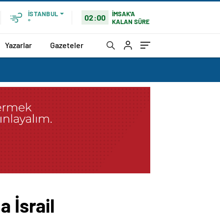
İMSAK'A
İSTANBUL
02:00
KALAN SÜRE
°
Yazarlar
Gazeteler
 İsrail