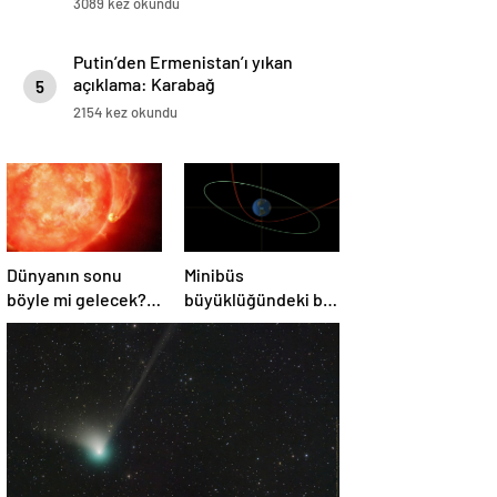
3089 kez okundu
Putin’den Ermenistan’ı yıkan
açıklama: Karabağ
5
Azerbaycan’ın ayrılmaz bir
2154 kez okundu
parçasıdır!
Dünyanın sonu
Minibüs
böyle mi gelecek?
büyüklüğündeki bir
Gök bilimciler ilk
asteroit Dünya’yı
kez sönen yıldızın
‘sıyırdı’ geçti
gezegeni
yutmasına tanık
oldu