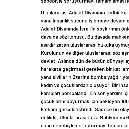
sebebiyle soruşturmayı tamamlaması l
Uluslararası Adalet Divanının tedbir karar
yana insanlık suçunu işlemeye devam edi
Adalet Divanında İsrail’in soykırımın önl
dava da söz konusu. Bu davada mahkeme 
asırdır zaten uluslararası hukuka uymuy
Kurulunun ve diğer uluslararası sözleşm
devlet. Aslında dün de bütün dünyayı a
harekete geçirmesi gereken bir katliamla
yana sivillerin üzerine bomba yağdırıyor.
kadın ve çocuklardan oluşuyor. Bir insa
kampları bombalandı. En son yardım içi
çocuklarını doyurmak için bekleyen 100’d
katliam gerçekleştirildi. Sadece bu olay
delilidir. Uluslararası Ceza Mahkemesi B
suçu sebebiyle soruşturmayı tamamlama