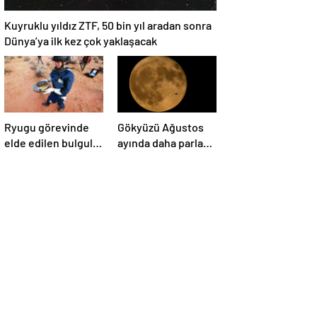
Kuyruklu yıldız ZTF, 50 bin yıl aradan sonra
Dünya’ya ilk kez çok yaklaşacak
Ryugu görevinde
Gökyüzü Ağustos
elde edilen bulgular
ayında daha parlak:
suyun dünyaya
İki süper Ay
asteroitlerce
gözlemlenecek
getirilmiş
olabileceğini
gösteriyor