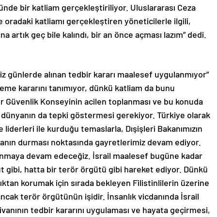
de bir katliam gerçekleştiriliyor. Uluslararası Ceza
radaki katliamı gerçekleştiren yöneticilerle ilgili,
na artık geç bile kalındı, bir an önce açması lazım” dedi.
iz günlerde alınan tedbir kararı maalesef uygulanmıyor”
hkeme kararını tanımıyor, dünkü katliam da bunu
ler Güvenlik Konseyinin acilen toplanması ve bu konuda
 dünyanın da tepki göstermesi gerekiyor. Türkiye olarak
iderleri ile kurduğu temaslarla, Dışişleri Bakanımızın
kanın durması noktasında gayretlerimiz devam ediyor.
avunmaya devam edeceğiz. İsrail maalesef bugüne kadar
üt gibi, hatta bir terör örgütü gibi hareket ediyor. Dünkü
ıktan korumak için sırada bekleyen Filistinlilerin üzerine
cak terör örgütünün işidir. İnsanlık vicdanında İsrail
anının tedbir kararını uygulaması ve hayata geçirmesi,