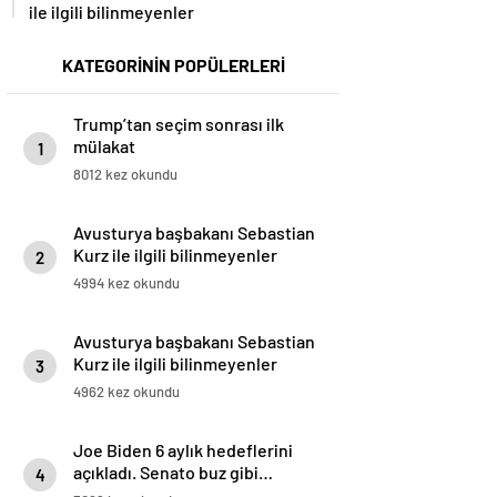
ile ilgili bilinmeyenler
KATEGORİNİN POPÜLERLERİ
Trump’tan seçim sonrası ilk
mülakat
1
8012 kez okundu
Avusturya başbakanı Sebastian
Kurz ile ilgili bilinmeyenler
2
4994 kez okundu
Avusturya başbakanı Sebastian
Kurz ile ilgili bilinmeyenler
3
4962 kez okundu
Joe Biden 6 aylık hedeflerini
açıkladı. Senato buz gibi…
4