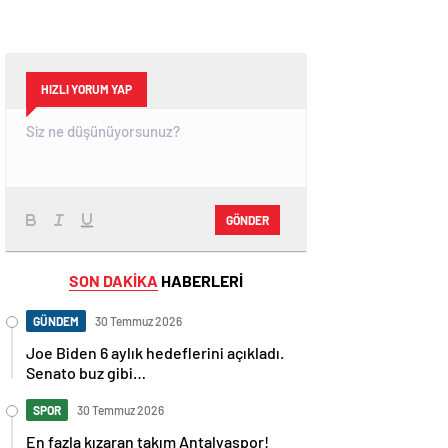
HIZLI YORUM YAP
GÖNDER
SON DAKİKA
HABERLERİ
GÜNDEM
30 Temmuz 2026
Joe Biden 6 aylık hedeflerini açıkladı.
Senato buz gibi…
SPOR
30 Temmuz 2026
En fazla kızaran takım Antalyaspor!