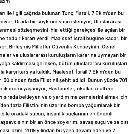
azım”
ı ile ilgili çağrıda bulunan Tunç, “İsrail, 7 Ekim’den bu
yor. Orada bir soykırım suçu işleniyor. Uluslararası
enmesi sözleşmesini ihlal ettiği gerekçesi ile açılan bir
tedbir kararı verdi. Maalesef İsrail bugüne kadar, bir
or. Birleşmiş Milletler Güvenlik Konseyinin, Genel
eler ve uluslararası kuruluşların kararına uymayan bir
yağa kaldırması gereken, bütün uluslararası kuruluşları
 karşı karşıya kaldık. Maalesef, İsrail 7 Ekim’den bu
 30 binden fazla Filistinli şehit edildi. Bunun yüzde 70’i
nlık dramı yaşanıyor. Hastaneler, okullar, mülteci
n sırada bekleyen ve o yardım malzemelerini almak için,
en fazla Filistinlinin üzerine bomba yağdırılarak bir
 bile oradaki suçun, insanlık suçlarının en önemli
aşsavcısının bir an önce soykırım, savaş suçu ve saldırı
sı lazım. 2019 yılından bu yana devam eden ve 7