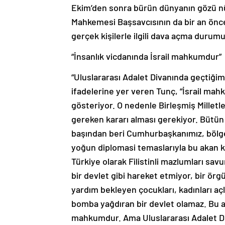
Ekim’den sonra bürün dünyanın gözü nün
Mahkemesi Başsavcısının da bir an önce o
gerçek kişilerle ilgili dava açma durumu
“İnsanlık vicdanında İsrail mahkumdur”
“Uluslararası Adalet Divanında geçtiğim
ifadelerine yer veren Tunç, “İsrail ma
gösteriyor. O nedenle Birleşmiş Millet
gereken kararı alması gerekiyor. Bütün
başından beri Cumhurbaşkanımız, bölge l
yoğun diplomasi temaslarıyla bu akan 
Türkiye olarak Filistinli mazlumları s
bir devlet gibi hareket etmiyor, bir örg
yardım bekleyen çocukları, kadınları açl
bomba yağdıran bir devlet olamaz. Bu an
mahkumdur. Ama Uluslararası Adalet Div