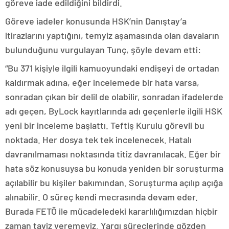
göreve iade edildiğini bildirdi.
Göreve iadeler konusunda HSK’nin Danıştay’a
itirazlarını yaptığını, temyiz aşamasında olan davaların
bulunduğunu vurgulayan Tunç, şöyle devam etti:
“Bu 371 kişiyle ilgili kamuoyundaki endişeyi de ortadan
kaldırmak adına, eğer incelemede bir hata varsa,
sonradan çıkan bir delil de olabilir, sonradan ifadelerde
adı geçen, ByLock kayıtlarında adı geçenlerle ilgili HSK
yeni bir inceleme başlattı. Teftiş Kurulu görevli bu
noktada. Her dosya tek tek incelenecek. Hatalı
davranılmaması noktasında titiz davranılacak. Eğer bir
hata söz konusuysa bu konuda yeniden bir soruşturma
açılabilir bu kişiler bakımından. Soruşturma açılıp açığa
alınabilir. O süreç kendi mecrasında devam eder.
Burada FETÖ ile mücadeledeki kararlılığımızdan hiçbir
zaman taviz veremeyiz. Yargı süreçlerinde gözden