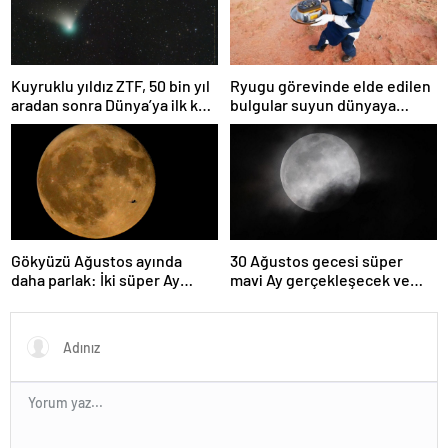
Kuyruklu yıldız ZTF, 50 bin yıl
Ryugu görevinde elde edilen
aradan sonra Dünya’ya ilk kez
bulgular suyun dünyaya
çok yaklaşacak
asteroitlerce getirilmiş
olabileceğini gösteriyor
Gökyüzü Ağustos ayında
30 Ağustos gecesi süper
daha parlak: İki süper Ay
mavi Ay gerçekleşecek ve
gözlemlenecek
aynı ayda ikinci kez dolunay
olacak