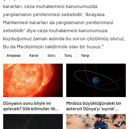
kararları, ceza muhakemesi kanunumuzda
yargılamanın yenilenmesi sebebidir. ‘Anayasa
Mahkemesi kararları da yargılamanın yenilenmesi
sebebidir’ diye ceza muhakemesi kanunumuza
koyduğumuz zaman aslında bu sorun çözülmüş oluruz.
Bu da Meclisimizin takdirinde olan bir husus.”
Anayasa
Karar
Soru
Tunç
Yargı
Dünyanın sonu böyle mi
Minibüs büyüklüğündeki bir
gelecek? Gök bilimciler ilk
asteroit Dünya’yı ‘sıyırdı’
kez sönen yıldızın gezegeni
geçti
yutmasına tanık oldu