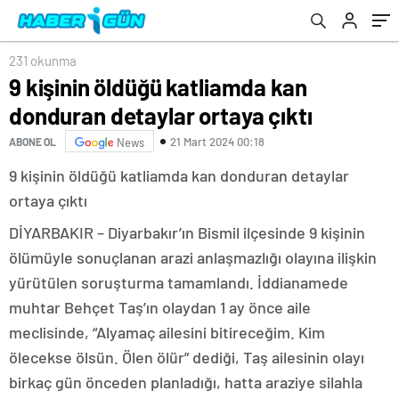
231 okunma
9 kişinin öldüğü katliamda kan
donduran detaylar ortaya çıktı
21 Mart 2024 00:18
ABONE OL
News
9 kişinin öldüğü katliamda kan donduran detaylar
ortaya çıktı
DİYARBAKIR – Diyarbakır’ın Bismil ilçesinde 9 kişinin
ölümüyle sonuçlanan arazi anlaşmazlığı olayına ilişkin
yürütülen soruşturma tamamlandı. İddianamede
muhtar Behçet Taş’ın olaydan 1 ay önce aile
meclisinde, “Alyamaç ailesini bitireceğim. Kim
ölecekse ölsün. Ölen ölür” dediği, Taş ailesinin olayı
birkaç gün önceden planladığı, hatta araziye silahla