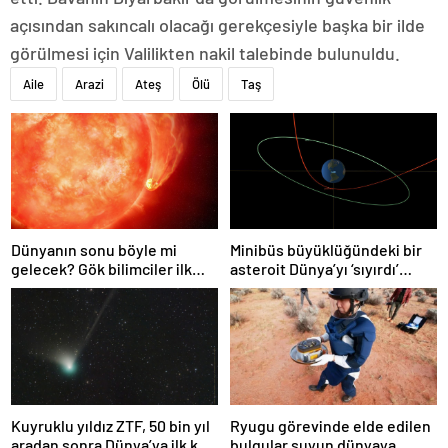
açısından sakıncalı olacağı gerekçesiyle başka bir ilde
görülmesi için Valilikten nakil talebinde bulunuldu.
Aile
Arazi
Ateş
Ölü
Taş
Dünyanın sonu böyle mi
Minibüs büyüklüğündeki bir
gelecek? Gök bilimciler ilk
asteroit Dünya’yı ‘sıyırdı’
kez sönen yıldızın gezegeni
geçti
yutmasına tanık oldu
Kuyruklu yıldız ZTF, 50 bin yıl
Ryugu görevinde elde edilen
aradan sonra Dünya’ya ilk kez
bulgular suyun dünyaya