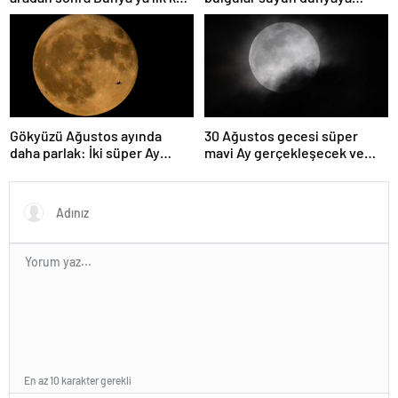
çok yaklaşacak
asteroitlerce getirilmiş
olabileceğini gösteriyor
Gökyüzü Ağustos ayında
30 Ağustos gecesi süper
daha parlak: İki süper Ay
mavi Ay gerçekleşecek ve
gözlemlenecek
aynı ayda ikinci kez dolunay
olacak
En az 10 karakter gerekli