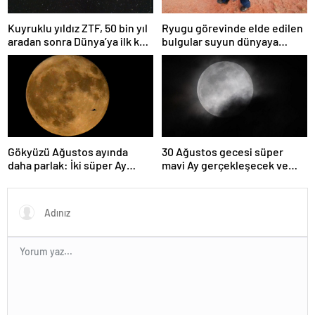
Kuyruklu yıldız ZTF, 50 bin yıl
Ryugu görevinde elde edilen
aradan sonra Dünya’ya ilk kez
bulgular suyun dünyaya
çok yaklaşacak
asteroitlerce getirilmiş
olabileceğini gösteriyor
Gökyüzü Ağustos ayında
30 Ağustos gecesi süper
daha parlak: İki süper Ay
mavi Ay gerçekleşecek ve
gözlemlenecek
aynı ayda ikinci kez dolunay
olacak