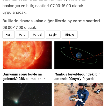
başlangıç ve bitiş saatleri 07.00-16.00 olarak
uygulanacak.
Bu illerin dışında kalan diğer illerde oy verme saatleri
08.00-17.00 olacak.
Mart
Parti
Partisi
Seçim
Türkiye
Dünyanın sonu böyle mi
Minibüs büyüklüğündeki bir
gelecek? Gök bilimciler ilk
asteroit Dünya’yı ‘sıyırdı’
kez sönen yıldızın gezegeni
geçti
yutmasına tanık oldu