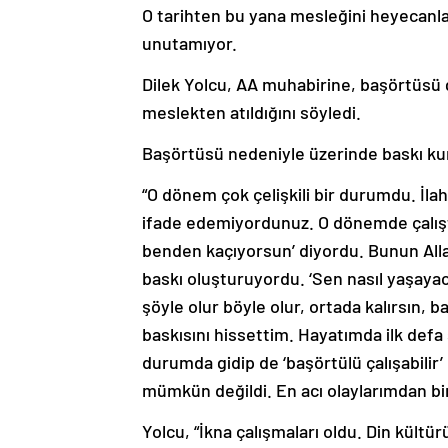
O tarihten bu yana mesleğini heyecanla
unutamıyor.
Dilek Yolcu, AA muhabirine, başörtüsü 
meslekten atıldığını söyledi.
Başörtüsü nedeniyle üzerinde baskı ku
“O dönem çok çelişkili bir durumdu. İla
ifade edemiyordunuz. O dönemde çalış
benden kaçıyorsun’ diyordu. Bunun Alla
baskı oluşturuyordu. ‘Sen nasıl yaşay
şöyle olur böyle olur, ortada kalırsın, 
baskısını hissettim. Hayatımda ilk defa
durumda gidip de ‘başörtülü çalışabilir
mümkün değildi. En acı olaylarımdan bi
Yolcu, “İkna çalışmaları oldu. Din kültü