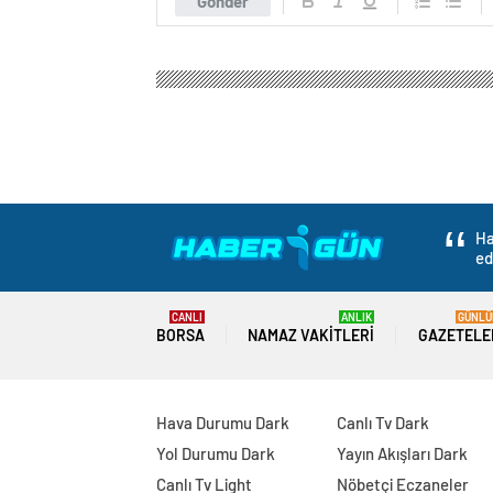
Gönder
Ha
ed
CANLI
ANLIK
GÜNLÜ
BORSA
NAMAZ VAKITLERI
GAZETELE
Hava Durumu Dark
Canlı Tv Dark
Yol Durumu Dark
Yayın Akışları Dark
Canlı Tv Light
Nöbetçi Eczaneler