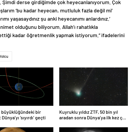
um. Şimdi derse girdiğimde çok heyecanlanıyorum. Çok
larım ‘bu kadar heyecan, mutluluk fazla değil mi’
arımı yaşasaydınız şu anki heyecanımı anlardınız.’
nimet olduğunu biliyorum. Allah’ı rahatlıkla
ttiği kadar öğretmenlik yapmak istiyorum.” ifadelerini
Yolcu
 büyüklüğündeki bir
Kuyruklu yıldız ZTF, 50 bin yıl
 Dünya’yı ‘sıyırdı’ geçti
aradan sonra Dünya’ya ilk kez çok
yaklaşacak