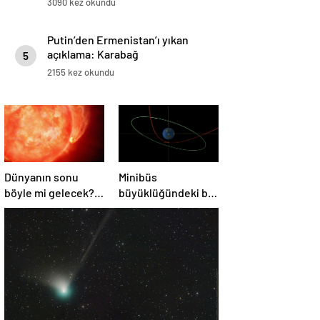
3090 kez okundu
Putin’den Ermenistan’ı yıkan
açıklama: Karabağ
5
Azerbaycan’ın ayrılmaz bir
2155 kez okundu
parçasıdır!
Dünyanın sonu
Minibüs
böyle mi gelecek?
büyüklüğündeki bir
Gök bilimciler ilk
asteroit Dünya’yı
kez sönen yıldızın
‘sıyırdı’ geçti
gezegeni
yutmasına tanık
oldu