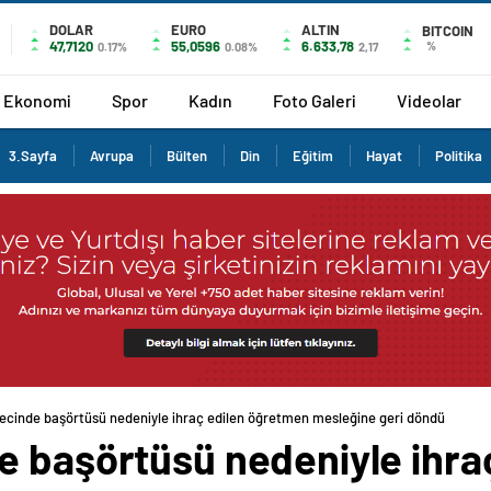
DOLAR
EURO
ALTIN
BITCOIN
47,7120
55,0596
6.633,78
%
0.17%
0.08%
2,17
Ekonomi
Spor
Kadın
Foto Galeri
Videolar
3.Sayfa
Avrupa
Bülten
Din
Eğitim
Hayat
Politika
ecinde başörtüsü nedeniyle ihraç edilen öğretmen mesleğine geri döndü
e başörtüsü nedeniyle ihra