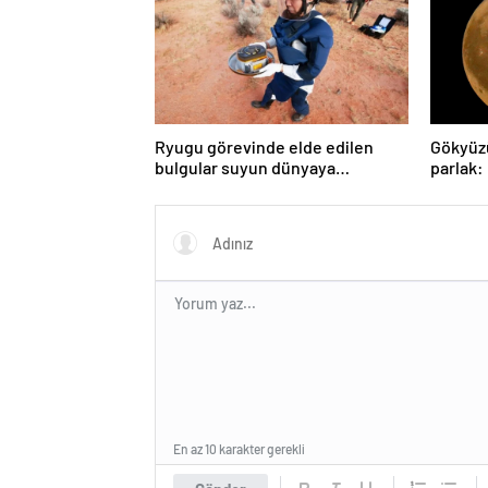
Ryugu görevinde elde edilen
Gökyüz
bulgular suyun dünyaya
parlak:
asteroitlerce getirilmiş
gözlem
olabileceğini gösteriyor
En az 10 karakter gerekli