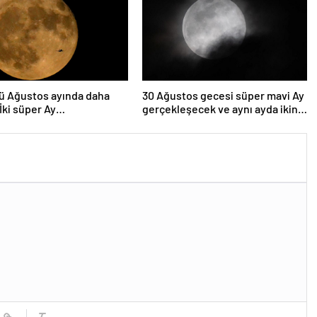
ü Ağustos ayında daha
30 Ağustos gecesi süper mavi Ay
 İki süper Ay
gerçekleşecek ve aynı ayda ikinci
lenecek
kez dolunay olacak