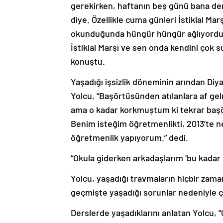
gerekirken, haftanın beş günü bana der
diye. Özellikle cuma günleri İstiklal Ma
okunduğunda hüngür hüngür ağlıyordum. 
İstiklal Marşı ve sen onda kendini çok s
konuştu.
Yaşadığı işsizlik döneminin arından Diya
Yolcu, “Başörtüsünden atılanlara af gel
ama o kadar korkmuştum ki tekrar baş
Benim isteğim öğretmenlikti, 2013’te ne
öğretmenlik yapıyorum.” dedi.
“Okula giderken arkadaşlarım ‘bu kadar 
Yolcu, yaşadığı travmaların hiçbir zam
geçmişte yaşadığı sorunlar nedeniyle ço
Derslerde yaşadıklarını anlatan Yolcu, 