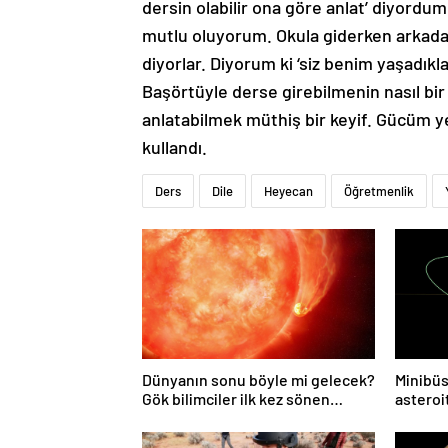
dersin olabilir ona göre anlat’ diyord
mutlu oluyorum. Okula giderken arkadaş
diyorlar. Diyorum ki ‘siz benim yaşadıkl
Başörtüyle derse girebilmenin nasıl bir 
anlatabilmek müthiş bir keyif. Gücüm ye
kullandı.
Ders
Dile
Heyecan
Öğretmenlik
Dünyanın sonu böyle mi gelecek?
Minibüs
Gök bilimciler ilk kez sönen
asteroit
yıldızın gezegeni yutmasına tanık
oldu