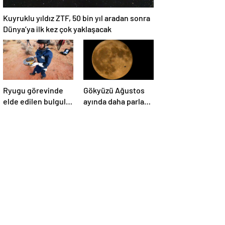
Kuyruklu yıldız ZTF, 50 bin yıl aradan sonra
Dünya’ya ilk kez çok yaklaşacak
Ryugu görevinde
Gökyüzü Ağustos
elde edilen bulgular
ayında daha parlak:
suyun dünyaya
İki süper Ay
asteroitlerce
gözlemlenecek
getirilmiş
olabileceğini
gösteriyor