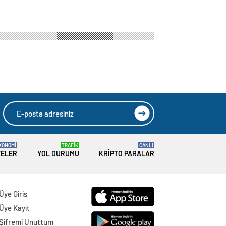
KONOMİ
TRAFİK
CANLI
TELER
YOL DURUMU
KRIPTO PARALAR
Üye Giriş
Üye Kayıt
Şifremi Unuttum