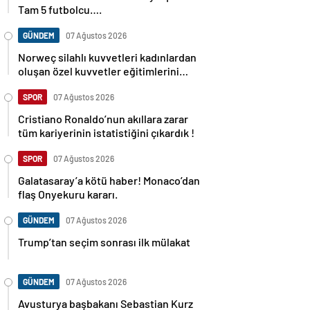
Tam 5 futbolcu….
GÜNDEM
07 Ağustos 2026
Norweç silahlı kuvvetleri kadınlardan
oluşan özel kuvvetler eğitimlerini
başlattı.
SPOR
07 Ağustos 2026
Cristiano Ronaldo’nun akıllara zarar
tüm kariyerinin istatistiğini çıkardık !
SPOR
07 Ağustos 2026
Galatasaray’a kötü haber! Monaco’dan
flaş Onyekuru kararı.
GÜNDEM
07 Ağustos 2026
Trump’tan seçim sonrası ilk mülakat
GÜNDEM
07 Ağustos 2026
Avusturya başbakanı Sebastian Kurz