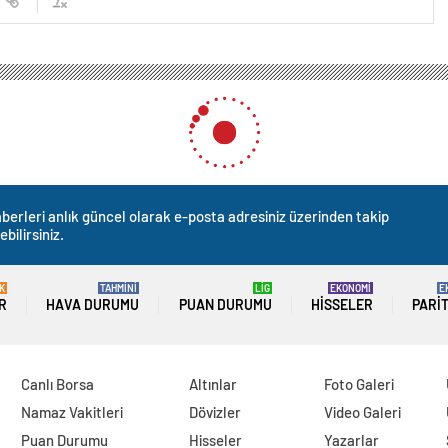
berleri anlık güncel olarak e-posta adresiniz üzerinden takip
ebilirsiniz.
K
TAHMİNİ
LİG
EKONOMİ
E
R
HAVA DURUMU
PUAN DURUMU
HISSELER
PARI
Canlı Borsa
Altınlar
Foto Galeri
Namaz Vakitleri
Dövizler
Video Galeri
Puan Durumu
Hisseler
Yazarlar