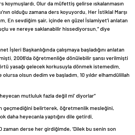
s koymuşlardı. Olur da müfettiş gelirse ıskalanmasın
rşı’nın olduğu zamana ders koyuyordu. Her İstiklal Marşı
En sevdiğim şair, içinde en güzel İslamiyet’i anlatan
uçlu ve nereye saklanabilir hissediyorsun.” diye
net İşleri Başkanlığında çalışmaya başladığını anlatan
mişti. 2006’da öğretmenliğe dönülebilir şansı verilmişti
örtü yasağı gelecek korkusuyla dönmek istemedim.
 olursa olsun dedim ve başladım. 10 yıldır elhamdülillah
heyecan mutluluk fazla değil mi’ diyorlar”
an geçmediğini belirterek, öğretmenlik mesleğini,
k daha heyecanla yaptığını dile getirdi.
“O zaman derse her girdiğimde, ‘Dilek bu senin son