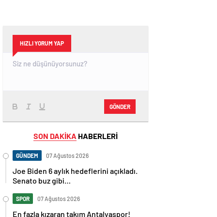
HIZLI YORUM YAP
GÖNDER
SON DAKİKA
HABERLERİ
GÜNDEM
07 Ağustos 2026
Joe Biden 6 aylık hedeflerini açıkladı.
Senato buz gibi…
SPOR
07 Ağustos 2026
En fazla kızaran takım Antalyaspor!