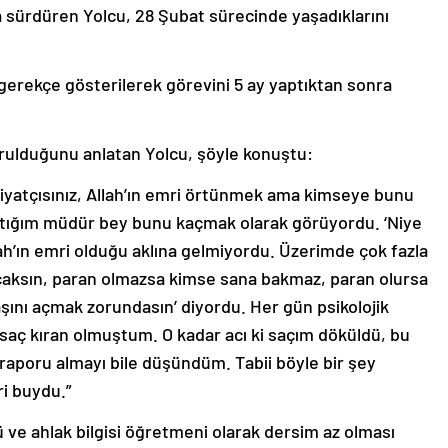
 sürdüren Yolcu, 28 Şubat sürecinde yaşadıklarını
gerekçe gösterilerek görevini 5 ay yaptıktan sonra
rulduğunu anlatan Yolcu, şöyle konuştu:
hiyatçısınız, Allah’ın emri örtünmek ama kimseye bunu
tığım müdür bey bunu kaçmak olarak görüyordu. ‘Niye
h’ın emri olduğu aklına gelmiyordu. Üzerimde çok fazla
acaksın, paran olmazsa kimse sana bakmaz, paran olursa
başını açmak zorundasın’ diyordu. Her gün psikolojik
 saç kıran olmuştum. O kadar acı ki saçım döküldü, bu
’ raporu almayı bile düşündüm. Tabii böyle bir şey
ri buydu.”
rü ve ahlak bilgisi öğretmeni olarak dersim az olması