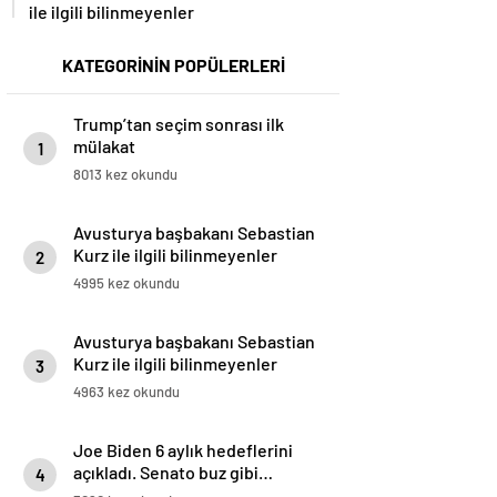
ile ilgili bilinmeyenler
KATEGORİNİN POPÜLERLERİ
Trump’tan seçim sonrası ilk
mülakat
1
8013 kez okundu
Avusturya başbakanı Sebastian
Kurz ile ilgili bilinmeyenler
2
4995 kez okundu
Avusturya başbakanı Sebastian
Kurz ile ilgili bilinmeyenler
3
4963 kez okundu
Joe Biden 6 aylık hedeflerini
açıkladı. Senato buz gibi…
4