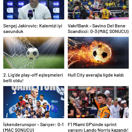
Sergej Jakirovic: Kalemizi iyi
VakıfBank – Savino Del Bene
savunduk
Scandicci: 0-3 (MAÇ SONUCU)
2. Lig’de play-off eşleşmeleri
Hull City averajla ligde kaldı
belli oldu!
İskenderunspor – Sarıyer: 0-1
F1 Miami GP’sinde sprint
(MAÇ SONUCU)
yarışını Lando Norris kazandı!