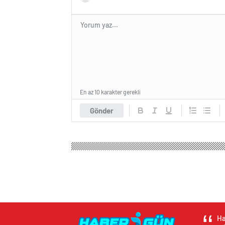
En az 10 karakter gerekli
Gönder
Haber Bir Gün
Genel
Commander Nutrition’dan Kal
Commander Nutritio
Gücünüzü Zirveye 