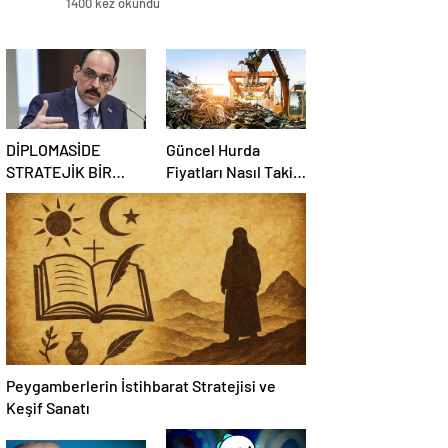
1400 kez okundu
DİPLOMASİDE
Güncel Hurda
STRATEJİK BİR
Fiyatları Nasıl Takip
KOORDİNATÖR
Edilir?
NASIL OLUNUR
Peygamberlerin İstihbarat Stratejisi ve
Keşif Sanatı