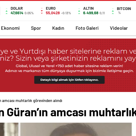
DOLAR
EURO
ALTIN
BITCOIN
47,6614
55,0428
6.499,68
%
0.05%
-0.13%
0,11
Ekonomi
Spor
Kadın
Foto Galeri
Videolar
 amcası muhtarlık görevinden alındı
 Güran’ın amcası muhtarlık