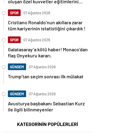
oluşan özel kuvvetler eğitimlerini
başlattı.
SPOR
07 Ağustos 2026
Cristiano Ronaldo’nun akıllara zarar
tüm kariyerinin istatistiğini çıkardık !
SPOR
07 Ağustos 2026
Galatasaray’a kötü haber! Monaco’dan
flaş Onyekuru kararı.
GÜNDEM
07 Ağustos 2026
Trump’tan seçim sonrası ilk mülakat
GÜNDEM
07 Ağustos 2026
Avusturya başbakanı Sebastian Kurz
ile ilgili bilinmeyenler
KATEGORİNİN POPÜLERLERİ