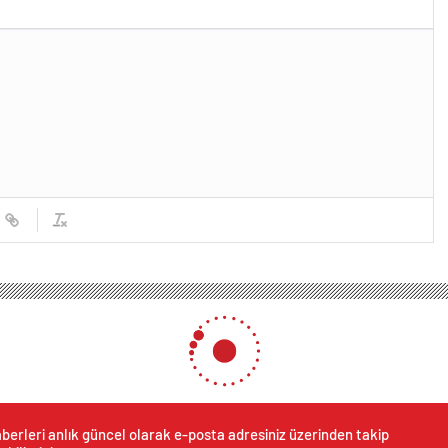
iteli Protein ve Kreatin Ürünleri ile Gücünüzü Zirveye Taşıyın
n’dan Kaliteli Protein ve Kr
Taşıyın