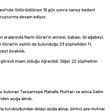
lesi’nde öldürüldükten 19 gün sonra cansız bedeni
 soruşturma devam ediyor.
aralarında Narin Güran’ın annesi, babası, iki ağabeyi,
 Güran’ın eşinin de bulunduğu 23 şüpheliden 1’i,
est bırakıldı.
 görevli imam olduğu öğrenildi. Diğer 22 şüphelinin
lu bulunan Tavşantepe Mahalle Muhtarı ve amca Salim
den açığa alındı.
la tutukluğundan dolayı açığa alınıp, birinci aza muhtar