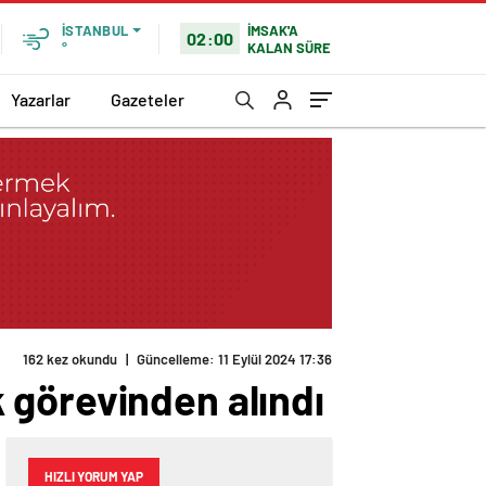
İMSAK'A
İSTANBUL
02:00
KALAN SÜRE
°
Yazarlar
Gazeteler
 görevinden alındı
HIZLI YORUM YAP