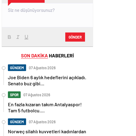
GÖNDER
SON DAKİKA
HABERLERİ
GÜNDEM
07 Ağustos 2026
Joe Biden 6 aylık hedeflerini açıkladı.
Senato buz gibi…
SPOR
07 Ağustos 2026
En fazla kızaran takım Antalyaspor!
Tam 5 futbolcu….
GÜNDEM
07 Ağustos 2026
Norweç silahlı kuvvetleri kadınlardan