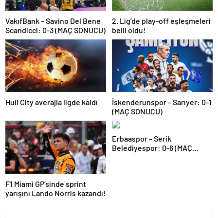
VakıfBank – Savino Del Bene
2. Lig’de play-off eşleşmeleri
Scandicci: 0-3 (MAÇ SONUCU)
belli oldu!
Hull City averajla ligde kaldı
İskenderunspor – Sarıyer: 0-1
(MAÇ SONUCU)
Erbaaspor – Serik
Belediyespor: 0-6 (MAÇ
SONUCU)
F1 Miami GP’sinde sprint
yarışını Lando Norris kazandı!