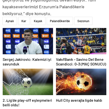
kayakseverlerimizi Erzurum’a Palandöken’e
bekliyoruz.” diye konuştu.
Aynalı
Kar
Kayak
Palandöken'de
Sezonun
Sergej Jakirovic: Kalemizi iyi
VakıfBank – Savino Del Bene
savunduk
Scandicci: 0-3 (MAÇ SONUCU)
2. Lig’de play-off eşleşmeleri
Hull City averajla ligde kaldı
belli oldu!