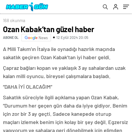
168 okunma
Ozan Kabak’tan güzel haber
12 Eylül 2024 20:05
ABONE OL
News
A Milli Takım’ın İtalya ile oynadığı hazırlık maçında
sakatlık geçiren Ozan Kabak’tan iyi haber geldi.
Çapraz bağları kopan ve yaklaşık 3 ay sahalardan uzak
kalan milli oyuncu, bireysel çalışmalara başladı.
“DAHA İYİ OLACAĞIM”
Sakatlık süreciyle ilgili açıklama yapan Ozan Kabak,
“Durumum her geçen gün daha da iyiye gidiyor. Benim
için zor bir 3 ay geçti. Sadece kanepede oturup
maçları izlemek benim için kolay bir şey değil. Egzersiz
yapıyorum ve sahalara geri dönebilmek için elimden