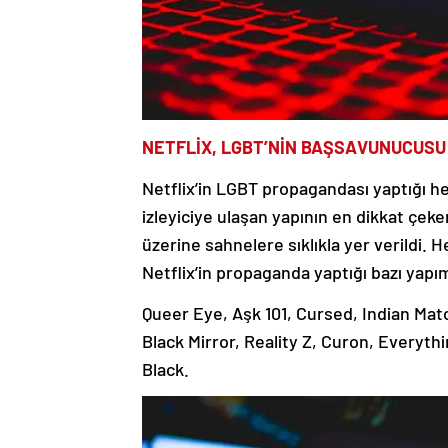
NETFLİX, LGBT’NİN BAŞSAVUNUCUSU
Netflix’in LGBT propagandası yaptığı he
izleyiciye ulaşan yapının en dikkat çeke
üzerine sahnelere sıklıkla yer verildi.
Netflix’in propaganda yaptığı bazı yapı
Queer Eye, Aşk 101, Cursed, Indian Mat
Black Mirror, Reality Z, Curon, Everyt
Black.