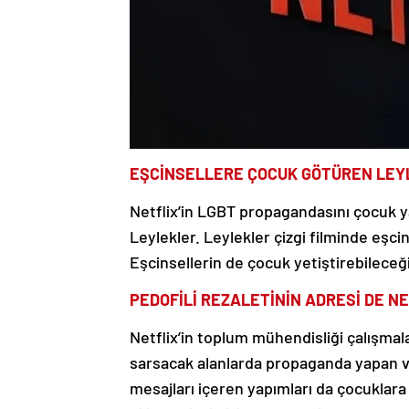
EŞCİNSELLERE ÇOCUK GÖTÜREN LEY
Netflix’in LGBT propagandasını çocuk ya
Leylekler. Leylekler çizgi filminde eşci
Eşcinsellerin de çocuk yetiştirebileceği
PEDOFİLİ REZALETİNİN ADRESİ DE N
Netflix’in toplum mühendisliği çalışmala
sarsacak alanlarda propaganda yapan v
mesajları içeren yapımları da çocuklara