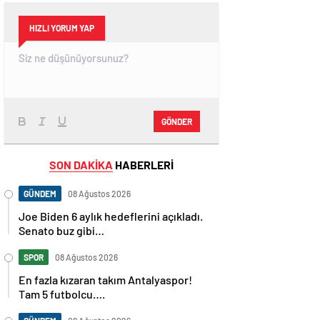
HIZLI YORUM YAP
GÖNDER
SON DAKİKA
HABERLERİ
GÜNDEM
08 Ağustos 2026
Joe Biden 6 aylık hedeflerini açıkladı.
Senato buz gibi…
SPOR
08 Ağustos 2026
En fazla kızaran takım Antalyaspor!
Tam 5 futbolcu….