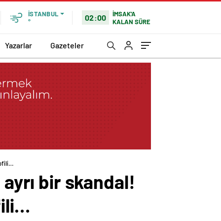
İMSAK'A
İSTANBUL
02:00
KALAN SÜRE
°
Yazarlar
Gazeteler
ofili…
 ayrı bir skandal!
ili…