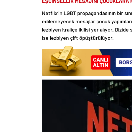
EŞCİNSELLİK MESAJINI ÇOCUKLARA 
Netflix’in LGBT propagandasının bir sınır
edilemeyecek mesajlar çocuk yapımların
lezbiyen kraliçe ikilisi yer alıyor. Dizi
ise lezbiyen çift öpüştürülüyor.