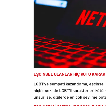
EŞCİNSEL OLANLAR HİÇ KÖTÜ KARA
LGBT’ye sempati kazandırma, eşcinselli
hiçbir şekilde LGBT’li karakterleri köt
unsur ise, dizilerde en çok sevilme pot