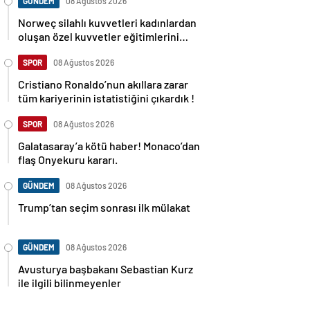
GÜNDEM
08 Ağustos 2026
Norweç silahlı kuvvetleri kadınlardan
oluşan özel kuvvetler eğitimlerini
başlattı.
SPOR
08 Ağustos 2026
Cristiano Ronaldo’nun akıllara zarar
tüm kariyerinin istatistiğini çıkardık !
SPOR
08 Ağustos 2026
Galatasaray’a kötü haber! Monaco’dan
flaş Onyekuru kararı.
GÜNDEM
08 Ağustos 2026
Trump’tan seçim sonrası ilk mülakat
GÜNDEM
08 Ağustos 2026
Avusturya başbakanı Sebastian Kurz
ile ilgili bilinmeyenler