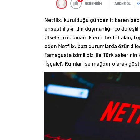
BEĞENDİM
ABONE OL
Netflix, kurulduğu günden itibaren ped
ensest ilişki, din düşmanlığı, çoklu eşlil
Ülkelerin iç dinamiklerini hedef alan, t
eden Netflix, bazı durumlarda özür diles
Famagusta isimli dizi ile Türk askerinin 
‘İşgalci’, Rumlar ise mağdur olarak göste