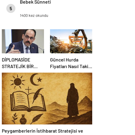
Bebek Sünneti
5
1400 kez okundu
DİPLOMASİDE
Güncel Hurda
STRATEJİK BİR
Fiyatları Nasıl Takip
KOORDİNATÖR
Edilir?
NASIL OLUNUR
Peygamberlerin İstihbarat Stratejisi ve