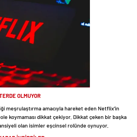
KTERDE OLMUYOR
ği meşrulaştırma amacıyla hareket eden Netflix’in
ü role koymaması dikkat çekiyor. Dikkat çeken bir başka
ansiyeli olan isimler eşcinsel rolünde oynuyor.