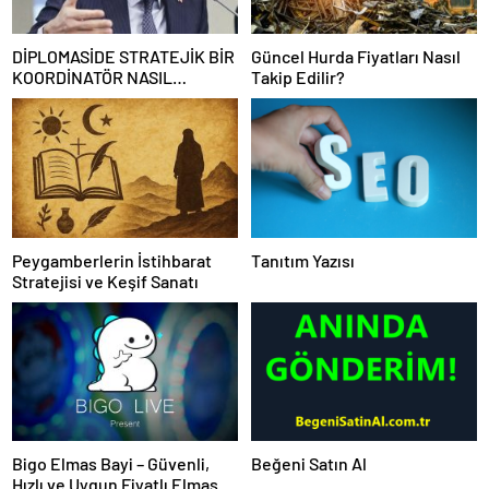
DİPLOMASİDE STRATEJİK BİR
Güncel Hurda Fiyatları Nasıl
KOORDİNATÖR NASIL
Takip Edilir?
OLUNUR
Peygamberlerin İstihbarat
Tanıtım Yazısı
Stratejisi ve Keşif Sanatı
Bigo Elmas Bayi – Güvenli,
Beğeni Satın Al
Hızlı ve Uygun Fiyatlı Elmas