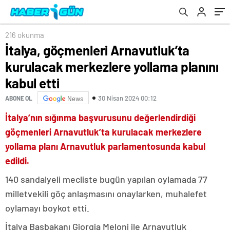
216 okunma
İtalya, göçmenleri Arnavutluk’ta
kurulacak merkezlere yollama planını
kabul etti
30 Nisan 2024 00:12
ABONE OL
News
İtalya’nın sığınma başvurusunu değerlendirdiği
göçmenleri Arnavutluk’ta kurulacak merkezlere
yollama planı Arnavutluk parlamentosunda kabul
edildi.
140 sandalyeli mecliste bugün yapılan oylamada 77
milletvekili göç anlaşmasını onaylarken, muhalefet
oylamayı boykot etti.
İtalya Başbakanı Giorgia Meloni ile Arnavutluk