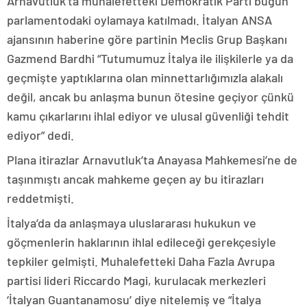
Arnavutluk’ta muhalefetteki Demokratik Parti bugün
parlamentodaki oylamaya katılmadı. İtalyan ANSA
ajansının haberine göre partinin Meclis Grup Başkanı
Gazmend Bardhi “Tutumumuz İtalya ile ilişkilerle ya da
geçmişte yaptıklarına olan minnettarlığımızla alakalı
değil, ancak bu anlaşma bunun ötesine geçiyor çünkü
kamu çıkarlarını ihlal ediyor ve ulusal güvenliği tehdit
ediyor” dedi.
Plana itirazlar Arnavutluk’ta Anayasa Mahkemesi’ne de
taşınmıştı ancak mahkeme geçen ay bu itirazları
reddetmişti.
İtalya’da da anlaşmaya uluslararası hukukun ve
göçmenlerin haklarının ihlal edileceği gerekçesiyle
tepkiler gelmişti. Muhalefetteki Daha Fazla Avrupa
partisi lideri Riccardo Magi, kurulacak merkezleri
‘İtalyan Guantanamosu’ diye nitelemiş ve “İtalya