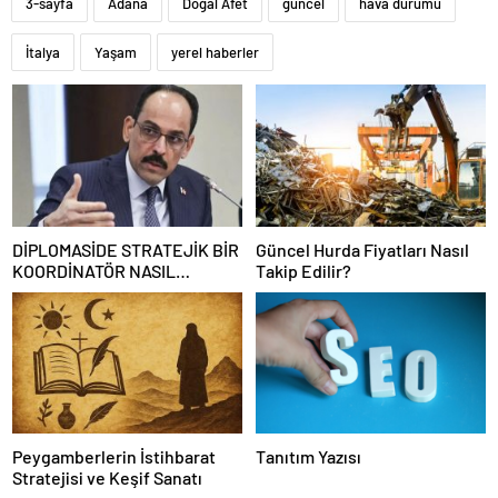
3-sayfa
Adana
Doğal Afet
güncel
hava durumu
İtalya
Yaşam
yerel haberler
DİPLOMASİDE STRATEJİK BİR
Güncel Hurda Fiyatları Nasıl
KOORDİNATÖR NASIL
Takip Edilir?
OLUNUR
Peygamberlerin İstihbarat
Tanıtım Yazısı
Stratejisi ve Keşif Sanatı