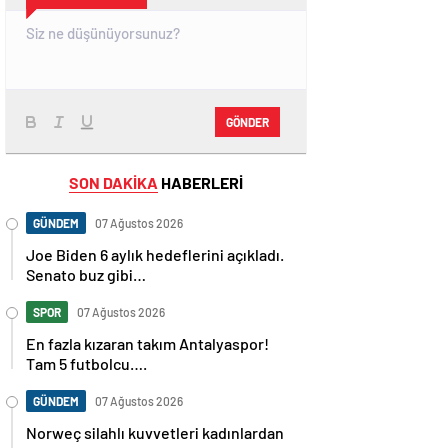
GÖNDER
SON DAKİKA
HABERLERİ
GÜNDEM
07 Ağustos 2026
Joe Biden 6 aylık hedeflerini açıkladı.
Senato buz gibi…
SPOR
07 Ağustos 2026
En fazla kızaran takım Antalyaspor!
Tam 5 futbolcu….
GÜNDEM
07 Ağustos 2026
Norweç silahlı kuvvetleri kadınlardan