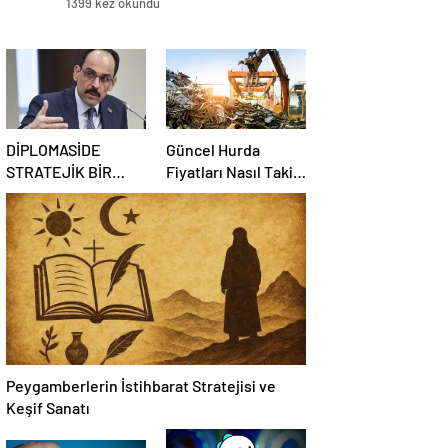
1399 kez okundu
DİPLOMASİDE
Güncel Hurda
STRATEJİK BİR
Fiyatları Nasıl Takip
KOORDİNATÖR
Edilir?
NASIL OLUNUR
Peygamberlerin İstihbarat Stratejisi ve
Keşif Sanatı