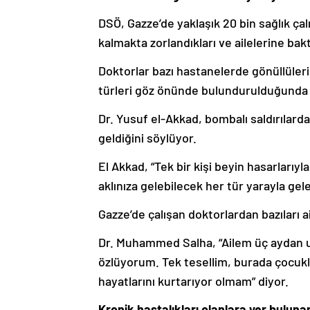
DSÖ, Gazze’de yaklaşık 20 bin sağlık ç
kalmakta zorlandıkları ve ailelerine bakt
Doktorlar bazı hastanelerde gönüllüleri
türleri göz önünde bulundurulduğunda b
Dr. Yusuf el-Akkad, bombalı saldırılard
geldiğini söylüyor.
El Akkad, “Tek bir kişi beyin hasarlarıy
aklınıza gelebilecek her tür yarayla gele
Gazze’de çalışan doktorlardan bazıları ai
Dr. Muhammed Salha, “Ailem üç aydan u
özlüyorum. Tek tesellim, burada çocuklar
hayatlarını kurtarıyor olmam” diyor.
Kronik hastalıkları olanlara yer buluna