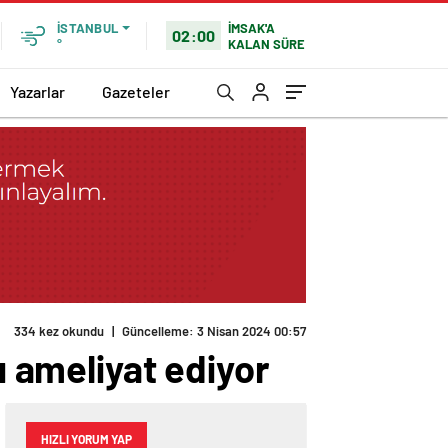
İMSAK'A
İSTANBUL
02:00
KALAN SÜRE
°
Yazarlar
Gazeteler
334 kez okundu
|
Güncelleme: 3 Nisan 2024 00:57
ı ameliyat ediyor
HIZLI YORUM YAP