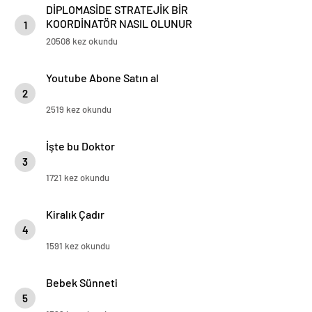
DİPLOMASİDE STRATEJİK BİR
KOORDİNATÖR NASIL OLUNUR
1
20508 kez okundu
Youtube Abone Satın al
2
2519 kez okundu
İşte bu Doktor
3
1721 kez okundu
Kiralık Çadır
4
1591 kez okundu
Bebek Sünneti
5