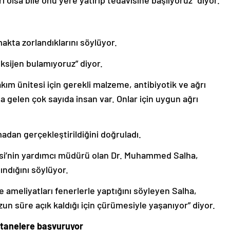
i olsa bile onu yere yatırıp tedavisine başlıyoruz” diyor.
makta zorlandıklarını söylüyor.
ksijen bulamıyoruz” diyor.
kım ünitesi için gerekli malzeme, antibiyotik ve ağrı
rla gelen çok sayıda insan var. Onlar için uygun ağrı
adan gerçekleştirildiğini doğruladı.
si’nin yardımcı müdürü olan Dr. Muhammed Salha,
şındığını söylüyor.
le ameliyatları fenerlerle yaptığını söyleyen Salha,
uzun süre açık kaldığı için çürümesiyle yaşanıyor” diyor.
astanelere başvuruyor