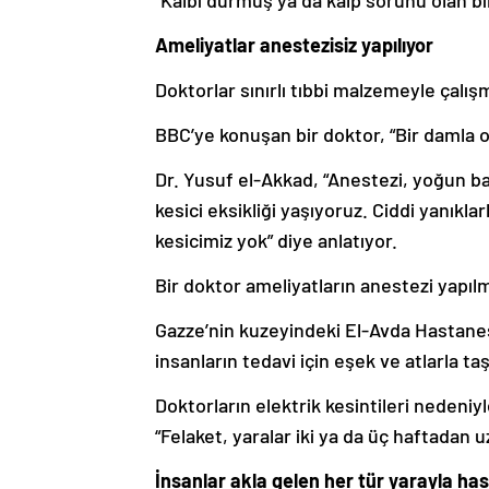
“Kalbi durmuş ya da kalp sorunu olan bir
Ameliyatlar anestezisiz yapılıyor
Doktorlar sınırlı tıbbi malzemeyle çalış
BBC’ye konuşan bir doktor, “Bir damla o
Dr. Yusuf el-Akkad, “Anestezi, yoğun ba
kesici eksikliği yaşıyoruz. Ciddi yanıkla
kesicimiz yok” diye anlatıyor.
Bir doktor ameliyatların anestezi yapılm
Gazze’nin kuzeyindeki El-Avda Hastane
insanların tedavi için eşek ve atlarla ta
Doktorların elektrik kesintileri nedeniy
“Felaket, yaralar iki ya da üç haftadan 
İnsanlar akla gelen her tür yarayla h