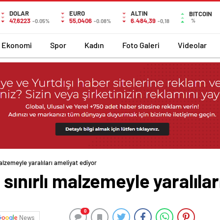
DOLAR
EURO
ALTIN
BITCOIN
47,6223
55,0406
6.484,39
%
-0.05%
-0.08%
-0,18
Ekonomi
Spor
Kadın
Foto Galeri
Videolar
alzemeyle yaralıları ameliyat ediyor
sınırlı malzemeyle yaralılar
0
News