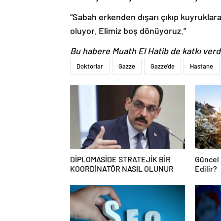
“Sabah erkenden dışarı çıkıp kuyruklar
oluyor. Elimiz boş dönüyoruz.”
Bu habere Muath El Hatib de katkı verd
Doktorlar
Gazze
Gazze'de
Hastane
DİPLOMASİDE STRATEJİK BİR
Güncel 
KOORDİNATÖR NASIL OLUNUR
Edilir?