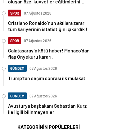
oluşan özel kuvvetler eğitimlerini
başlattı.
SPOR
07 Ağustos 2026
Cristiano Ronaldo’nun akıllara zarar
tüm kariyerinin istatistiğini çıkardık !
SPOR
07 Ağustos 2026
Galatasaray’a kötü haber! Monaco’dan
flaş Onyekuru kararı.
GÜNDEM
07 Ağustos 2026
Trump’tan seçim sonrası ilk mülakat
GÜNDEM
07 Ağustos 2026
Avusturya başbakanı Sebastian Kurz
ile ilgili bilinmeyenler
KATEGORİNİN POPÜLERLERİ