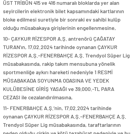
ÜST TRİBÜN 415 ve 416 numaralı bloklarda yer alan
seyircilerin elektronik bilet kapsamındaki kartlarının
bloke edilmesi suretiyle bir sonraki ev sahibi kulüp
olduğu müsabakaya girişlerinin engellenmesine,
10- ÇAYKUR RİZESPOR A.Ş. antrenörü ÇAĞATAY
TURAN’ın, 17.02.2024 tarihinde oynanan ÇAYKUR
RİZESPOR A.Ş.–FENERBAHÇE A.Ş. Trendyol Süper Lig
müsabakasında, rakip takım mensubuna yönelik
sportmenliğe aykırı hareketi nedeniyle 1 RESMİ
MÜSABAKADA SOYUNMA ODASINA VE YEDEK
KULÜBESİNE GİRİŞ YASAĞI ve 39.000.-TL PARA
CEZASI ile cezalandırılmasına,
11- FENERBAHÇE A.Ş.’nin, 17.02.2024 tarihinde
oynanan ÇAYKUR RİZESPOR A.Ş.–FENERBAHÇE A.Ş.
Trendyol Süper Lig müsabakasında, taraftarlarının
neden olduğu çirkin ve kötü tezahürat nedeniyle ve bu