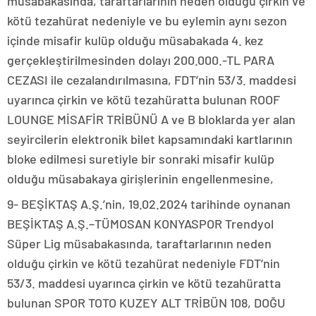
müsabakasında, taraftarlarının neden olduğu çirkin ve
kötü tezahürat nedeniyle ve bu eylemin aynı sezon
içinde misafir kulüp olduğu müsabakada 4. kez
gerçekleştirilmesinden dolayı 200.000.-TL PARA
CEZASI ile cezalandırılmasına, FDT’nin 53/3. maddesi
uyarınca çirkin ve kötü tezahüratta bulunan ROOF
LOUNGE MİSAFİR TRİBÜNÜ A ve B bloklarda yer alan
seyircilerin elektronik bilet kapsamındaki kartlarının
bloke edilmesi suretiyle bir sonraki misafir kulüp
olduğu müsabakaya girişlerinin engellenmesine,
9- BEŞİKTAŞ A.Ş.’nin, 19.02.2024 tarihinde oynanan
BEŞİKTAŞ A.Ş.–TÜMOSAN KONYASPOR Trendyol
Süper Lig müsabakasında, taraftarlarının neden
olduğu çirkin ve kötü tezahürat nedeniyle FDT’nin
53/3. maddesi uyarınca çirkin ve kötü tezahüratta
bulunan SPOR TOTO KUZEY ALT TRİBÜN 108, DOĞU