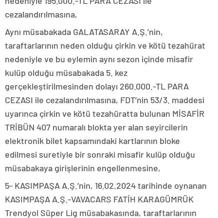
nedeniyle 195.000.-TL PARA CEZASI ile
cezalandırılmasına,
Aynı müsabakada GALATASARAY A.Ş.’nin,
taraftarlarının neden olduğu çirkin ve kötü tezahürat
nedeniyle ve bu eylemin aynı sezon içinde misafir
kulüp olduğu müsabakada 5. kez
gerçekleştirilmesinden dolayı 260.000.-TL PARA
CEZASI ile cezalandırılmasına, FDT’nin 53/3. maddesi
uyarınca çirkin ve kötü tezahüratta bulunan MİSAFİR
TRİBÜN 407 numaralı blokta yer alan seyircilerin
elektronik bilet kapsamındaki kartlarının bloke
edilmesi suretiyle bir sonraki misafir kulüp olduğu
müsabakaya girişlerinin engellenmesine,
5- KASIMPAŞA A.Ş.’nin, 16.02.2024 tarihinde oynanan
KASIMPAŞA A.Ş.-VAVACARS FATİH KARAGÜMRÜK
Trendyol Süper Lig müsabakasında, taraftarlarının