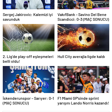
Sergej Jakirovic: Kalemizi iyi
VakıfBank – Savino Del Bene
savunduk
Scandicci: 0-3 (MAÇ SONUCU)
2. Lig’de play-off eşleşmeleri
Hull City averajla ligde kaldı
belli oldu!
İskenderunspor – Sarıyer: 0-1
F1 Miami GP’sinde sprint
(MAÇ SONUCU)
yarışını Lando Norris kazandı!