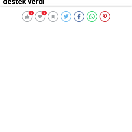
destek verdi
28 Nisan 2024 00:48
ABONE OL
News
0
0
0
0
Balıkesir Büyükşehir Belediye Başkanı Yücel Yılmaz,
“Amatörün geleceği, Büyükşehir’in desteği” temalı
programda; amatör spor kulüp yöneticileri, sporcular,
antrenörler ve hakemler ile bir araya geldi. Ahde vefa
ödüllerini takdim edildiği programda, Balıkesir’de spora
yapılan yatırımlara gıptayla bakıldığı ve Avrupa’da
Balıkesir’in adının sıkça anılmaya başlandığı vurgulandı.
Balıkesir Valiliği ve Balıkesir Büyükşehir Belediyesi ev
sahipliğinde eski yeni yüzlerce sporcu bir araya geldi.
Balıkesir Valisi İsmail Ustaoğlu ve Başkan Yücel Yılmaz,
törende spor kulüplerine, milli ve amatör sporculara
plaket ve ahde vefa ödüllerini takdim etti.
“İnsanların gıptayla baktığı tesislere kavuştuk”