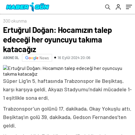
300 okunma
Ertuğrul Doğan: Hocamızın talep
edeceği her oyuncuyu takıma
katacağız
16 Eylül 2024 20:06
ABONE OL
News
Süper Lig’in 5. haftasında Trabzonspor ile Beşiktaş,
karşı karşıya geldi. Akyazı Stadyumu’ndaki mücadele 1-
1 eşitlikle sona erdi.
Trabzonspor’un golünü 17. dakikada, Okay Yokuşlu attı.
Beşiktaş’ın golü 39. dakikada, Gedson Fernandes’ten
geldi.