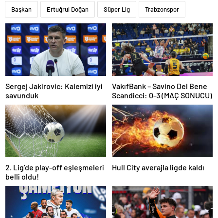
Başkan
Ertuğrul Doğan
Süper Lig
Trabzonspor
Sergej Jakirovic: Kalemizi iyi
VakıfBank – Savino Del Bene
savunduk
Scandicci: 0-3 (MAÇ SONUCU)
2. Lig’de play-off eşleşmeleri
Hull City averajla ligde kaldı
belli oldu!