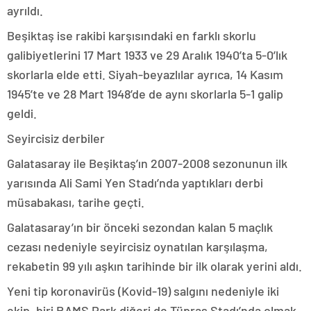
ayrıldı.
Beşiktaş ise rakibi karşısındaki en farklı skorlu
galibiyetlerini 17 Mart 1933 ve 29 Aralık 1940’ta 5-0’lık
skorlarla elde etti. Siyah-beyazlılar ayrıca, 14 Kasım
1945’te ve 28 Mart 1948’de de aynı skorlarla 5-1 galip
geldi.
Seyircisiz derbiler
Galatasaray ile Beşiktaş’ın 2007-2008 sezonunun ilk
yarısında Ali Sami Yen Stadı’nda yaptıkları derbi
müsabakası, tarihe geçti.
Galatasaray’ın bir önceki sezondan kalan 5 maçlık
cezası nedeniyle seyircisiz oynatılan karşılaşma,
rekabetin 99 yılı aşkın tarihinde bir ilk olarak yerini aldı.
Yeni tip koronavirüs (Kovid-19) salgını nedeniyle iki
ekip, biri RAMS Park diğeri de Tüpraş Stadı’nda olmak