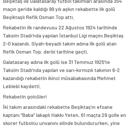
Beşiktaş ile Galatasaray futbol takımları arasında 354
maçın geride kaldığı 99 yılı aşkın rekabette ilk golü
Beşiktaşlı Refik Osman Top attı.
Rekabetin ilk randevusu 22 Ağustos 1924 tarihinde
Taksim Stadı’nda yapılan İstanbul Ligi maçını Beşiktaş
2-0 kazandı. Siyah-beyazlı takım adına ilk golü atan
Refik Osman Top, derbi tarihine geçti.
Galatasaray adına ilk golü ise 31 Temmuz 1925’te
Taksim Stadı’nda yapılan ve sarı-kırmızılı takımın 6-2
kazandığı rekabetin ikinci müsabakasında Mehmet
Leblebi kaydetti.
Rekabetin golcüleri
İki takım arasındaki rekabette Beşiktaş’ın efsane
kaptanı “Baba” lakaplı Hakkı Yeten, 61 maçta 29 golle en
skorer futbolcu unvanını elinde bulundururken, yine