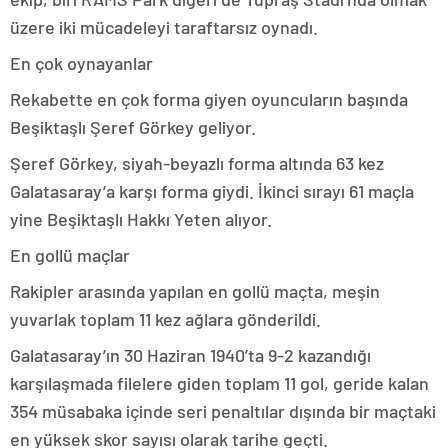
üzere iki mücadeleyi taraftarsız oynadı.
En çok oynayanlar
Rekabette en çok forma giyen oyuncuların başında
Beşiktaşlı Şeref Görkey geliyor.
Şeref Görkey, siyah-beyazlı forma altında 63 kez
Galatasaray’a karşı forma giydi. İkinci sırayı 61 maçla
yine Beşiktaşlı Hakkı Yeten alıyor.
En gollü maçlar
Rakipler arasında yapılan en gollü maçta, meşin
yuvarlak toplam 11 kez ağlara gönderildi.
Galatasaray’ın 30 Haziran 1940’ta 9-2 kazandığı
karşılaşmada filelere giden toplam 11 gol, geride kalan
354 müsabaka içinde seri penaltılar dışında bir maçtaki
en yüksek skor sayısı olarak tarihe geçti.