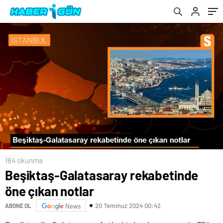
184 okunma
Beşiktaş-Galatasaray rekabetinde
öne çıkan notlar
20 Temmuz 2024 00:42
ABONE OL
News