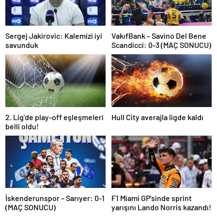
Sergej Jakirovic: Kalemizi iyi
VakıfBank – Savino Del Bene
savunduk
Scandicci: 0-3 (MAÇ SONUCU)
2. Lig’de play-off eşleşmeleri
Hull City averajla ligde kaldı
belli oldu!
İskenderunspor – Sarıyer: 0-1
F1 Miami GP’sinde sprint
(MAÇ SONUCU)
yarışını Lando Norris kazandı!