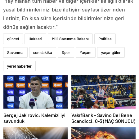
“Yayınlanan tüm haber ve diğer içerikler ile ilgili olarak
yasal bildirimlerinizi bize iletişim sayfası üzerinden
iletiniz. En kısa süre içerisinde bildirimlerinize geri
dönüş sağlanılacaktır.”
güncel
Hakkari
Milli Savunma Bakanı
Politika
Savunma
son dakika
Spor
Yaşam
yaşar güler
yerel haberler
Sergej Jakirovic: Kalemizi iyi
VakıfBank – Savino Del Bene
savunduk
Scandicci: 0-3 (MAÇ SONUCU)