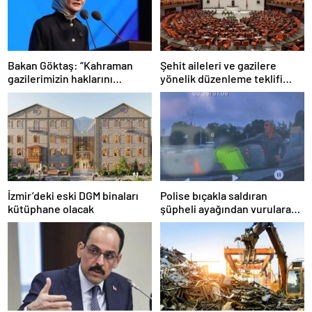
Bakan Göktaş: “Kahraman
Şehit aileleri ve gazilere
gazilerimizin haklarını
yönelik düzenleme teklifi
güçlendiren yeni bir dönemin
Meclis’te kabul edildi
kapılarını aralıyoruz”
İzmir’deki eski DGM binaları
Polise bıçakla saldıran
kütüphane olacak
şüpheli ayağından vurularak
yakalandı