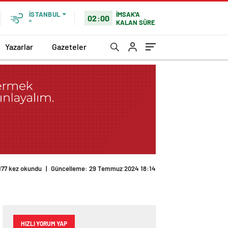
İMSAK'A
İSTANBUL
02:00
KALAN SÜRE
°
Yazarlar
Gazeteler
177 kez okundu
|
Güncelleme: 29 Temmuz 2024 18:14
HIZLI YORUM YAP