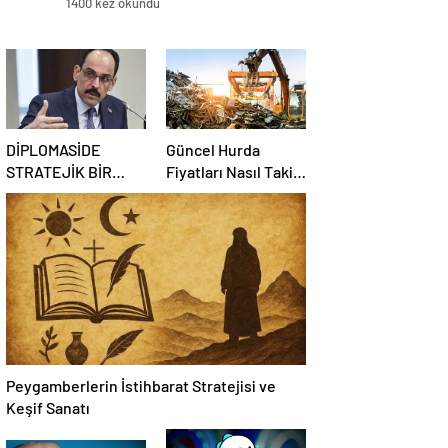
1400 kez okundu
DİPLOMASİDE
Güncel Hurda
STRATEJİK BİR
Fiyatları Nasıl Takip
KOORDİNATÖR
Edilir?
NASIL OLUNUR
Peygamberlerin İstihbarat Stratejisi ve
Keşif Sanatı