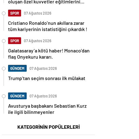
oluşan özel kuvvetler eğitimlerini
başlattı.
SPOR
07 Ağustos 2026
Cristiano Ronaldo’nun akıllara zarar
tüm kariyerinin istatistiğini çıkardık !
SPOR
07 Ağustos 2026
Galatasaray’a kötü haber! Monaco’dan
flaş Onyekuru kararı.
GÜNDEM
07 Ağustos 2026
Trump’tan seçim sonrası ilk mülakat
GÜNDEM
07 Ağustos 2026
Avusturya başbakanı Sebastian Kurz
ile ilgili bilinmeyenler
KATEGORİNİN POPÜLERLERİ