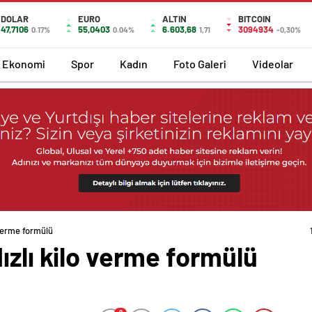
DOLAR
EURO
ALTIN
BITCOIN
47,7106
55,0403
6.603,68
3094934
0.17%
0.04%
1,71
-0,30%
Ekonomi
Spor
Kadın
Foto Galeri
Videolar
 verme formülü
ızlı kilo verme formülü