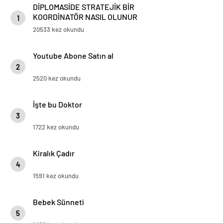
DİPLOMASİDE STRATEJİK BİR
KOORDİNATÖR NASIL OLUNUR
1
20533 kez okundu
Youtube Abone Satın al
2
2520 kez okundu
İşte bu Doktor
3
1722 kez okundu
Kiralık Çadır
4
1591 kez okundu
Bebek Sünneti
5