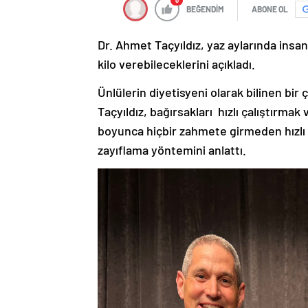
0
BEĞENDİM
ABONE OL
Dr. Ahmet Taçyıldız, yaz aylarında insanl
kilo verebileceklerini açıkladı.
Ünlülerin diyetisyeni olarak bilinen b
Taçyıldız, bağırsakları hızlı çalıştırma
boyunca hiçbir zahmete girmeden hızlı b
zayıflama yöntemini anlattı.