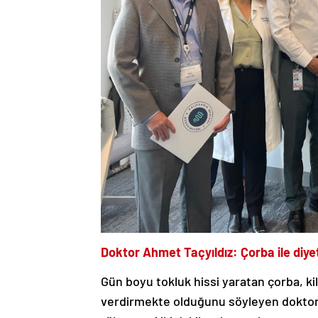
Doktor Ahmet Taçyıldız: Çorba ile diyet 
Gün boyu tokluk hissi yaratan çorba, ki
verdirmekte olduğunu söyleyen doktor A