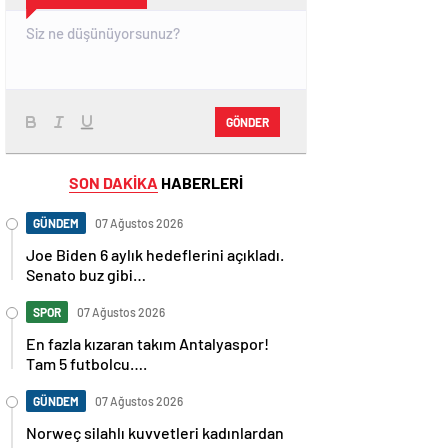
GÖNDER
SON DAKİKA
HABERLERİ
GÜNDEM
07 Ağustos 2026
Joe Biden 6 aylık hedeflerini açıkladı.
Senato buz gibi…
SPOR
07 Ağustos 2026
En fazla kızaran takım Antalyaspor!
Tam 5 futbolcu….
GÜNDEM
07 Ağustos 2026
Norweç silahlı kuvvetleri kadınlardan