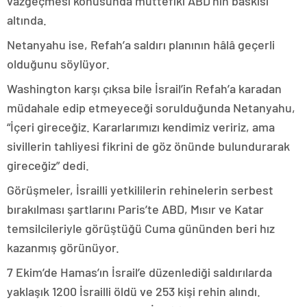
vazgeçmesi konusunda müttefiki ABD’nin baskısı
altında.
Netanyahu ise, Refah’a saldırı planının hâlâ geçerli
olduğunu söylüyor.
Washington karşı çıksa bile İsrail’in Refah’a karadan
müdahale edip etmeyeceği sorulduğunda Netanyahu,
“İçeri gireceğiz. Kararlarımızı kendimiz veririz, ama
sivillerin tahliyesi fikrini de göz önünde bulundurarak
gireceğiz” dedi.
Görüşmeler, İsrailli yetkililerin rehinelerin serbest
bırakılması şartlarını Paris’te ABD, Mısır ve Katar
temsilcileriyle görüştüğü Cuma gününden beri hız
kazanmış görünüyor.
7 Ekim’de Hamas’ın İsrail’e düzenlediği saldırılarda
yaklaşık 1200 İsrailli öldü ve 253 kişi rehin alındı.