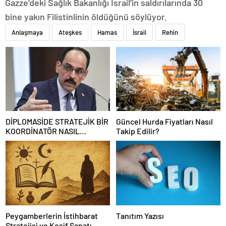
Gazze’deki Sağlık Bakanlığı İsrail’in saldırılarında 30
bine yakın Filistinlinin öldüğünü söylüyor.
Anlaşmaya
Ateşkes
Hamas
İsrail
Rehin
DİPLOMASİDE STRATEJİK BİR
Güncel Hurda Fiyatları Nasıl
KOORDİNATÖR NASIL
Takip Edilir?
OLUNUR
Peygamberlerin İstihbarat
Tanıtım Yazısı
Stratejisi ve Keşif Sanatı