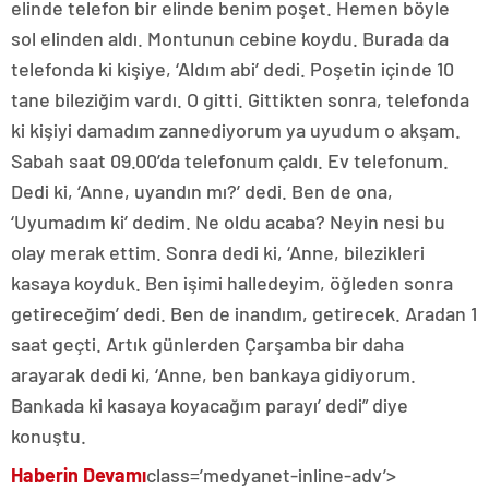
elinde telefon bir elinde benim poşet. Hemen böyle
sol elinden aldı. Montunun cebine koydu. Burada da
telefonda ki kişiye, ‘Aldım abi’ dedi. Poşetin içinde 10
tane bileziğim vardı. O gitti. Gittikten sonra, telefonda
ki kişiyi damadım zannediyorum ya uyudum o akşam.
Sabah saat 09.00’da telefonum çaldı. Ev telefonum.
Dedi ki, ‘Anne, uyandın mı?’ dedi. Ben de ona,
‘Uyumadım ki’ dedim. Ne oldu acaba? Neyin nesi bu
olay merak ettim. Sonra dedi ki, ‘Anne, bilezikleri
kasaya koyduk. Ben işimi halledeyim, öğleden sonra
getireceğim’ dedi. Ben de inandım, getirecek. Aradan 1
saat geçti. Artık günlerden Çarşamba bir daha
arayarak dedi ki, ‘Anne, ben bankaya gidiyorum.
Bankada ki kasaya koyacağım parayı’ dedi” diye
konuştu.
Haberin Devamı
class=’medyanet-inline-adv’>