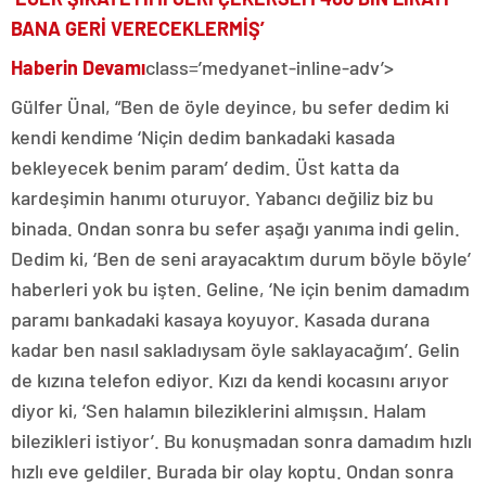
BANA GERİ VERECEKLERMİŞ’
Haberin Devamı
class=’medyanet-inline-adv’>
Gülfer Ünal, “Ben de öyle deyince, bu sefer dedim ki
kendi kendime ‘Niçin dedim bankadaki kasada
bekleyecek benim param’ dedim. Üst katta da
kardeşimin hanımı oturuyor. Yabancı değiliz biz bu
binada. Ondan sonra bu sefer aşağı yanıma indi gelin.
Dedim ki, ‘Ben de seni arayacaktım durum böyle böyle’
haberleri yok bu işten. Geline, ‘Ne için benim damadım
paramı bankadaki kasaya koyuyor. Kasada durana
kadar ben nasıl sakladıysam öyle saklayacağım’. Gelin
de kızına telefon ediyor. Kızı da kendi kocasını arıyor
diyor ki, ‘Sen halamın bileziklerini almışsın. Halam
bilezikleri istiyor’. Bu konuşmadan sonra damadım hızlı
hızlı eve geldiler. Burada bir olay koptu. Ondan sonra