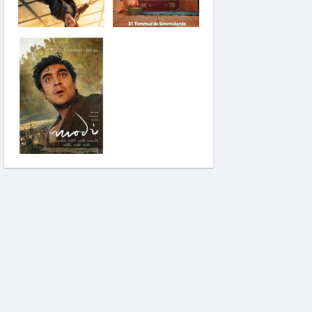
Saplantı
Modi: Deliliğin
Kanadında Üç Gün
Pinokyo: Kanlı Masal
İzci Takımı: Şelalenin
Peşinde