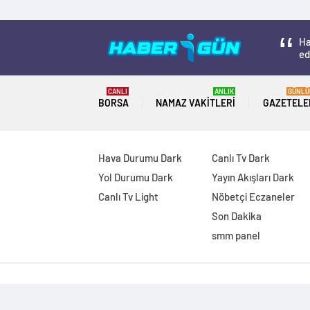
Ha
ed
CANLI
ANLIK
GÜNLÜ
BORSA
NAMAZ VAKITLERI
GAZETELE
Hava Durumu Dark
Canlı Tv Dark
Yol Durumu Dark
Yayın Akışları Dark
Canlı Tv Light
Nöbetçi Eczaneler
Son Dakika
smm panel