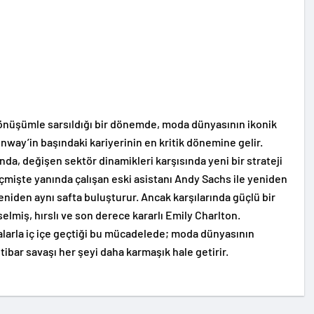
 dönüşümle sarsıldığı bir dönemde, moda dünyasının ikonik
unway’in başındaki kariyerinin en kritik dönemine gelir.
da, değişen sektör dinamikleri karşısında yeni bir strateji
çmişte yanında çalışan eski asistanı Andy Sachs ile yeniden
 yeniden aynı safta buluşturur. Ancak karşılarında güçlü bir
selmiş, hırslı ve son derece kararlı Emily Charlton.
larla iç içe geçtiği bu mücadelede; moda dünyasının
itibar savaşı her şeyi daha karmaşık hale getirir.