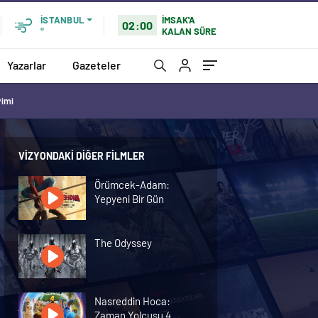
İMSAK'A
İSTANBUL
02:00
KALAN SÜRE
°
Yazarlar
Gazeteler
vimi
VIZYONDAKI DIĞER FILMLER
Örümcek-Adam:
Yepyeni Bir Gün
The Odyssey
Nasreddin Hoca:
Zaman Yolcusu 4