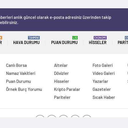
berleri anlık güncel olarak e-posta adresiniz üzerinden takip
ebilirsiniz.
K
TAHMİNİ
LİG
EKONOMİ
E
R
HAVA DURUMU
PUAN DURUMU
HISSELER
PARI
Canlı Borsa
Altınlar
Foto Galeri
Namaz Vakitleri
Dövizler
Video Galeri
Puan Durumu
Hisseler
Yazarlar
Örnek Burç Yorumu
Kripto Paralar
Gazeteler
Pariteler
Sıcak Haber