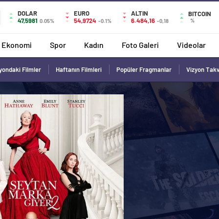
DOLAR
EURO
ALTIN
BITCOIN
47,5981
54,9724
6.484,16
%
0.05%
-0.1%
-0,18
Ekonomi
Spor
Kadın
Foto Galeri
Videolar
yondaki Filmler
Haftanın Filmleri
Popüler Fragmanlar
Vizyon Tak